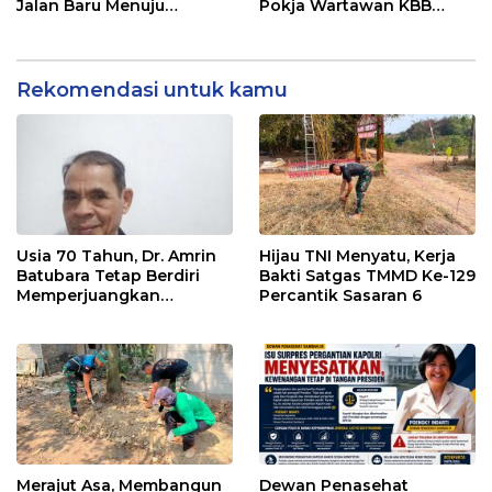
Jalan Baru Menuju
Pokja Wartawan KBB
Indonesia Emas 2045
Tekankan
Profesionalisme
Rekomendasi untuk kamu
Usia 70 Tahun, Dr. Amrin
Hijau TNI Menyatu, Kerja
Batubara Tetap Berdiri
Bakti Satgas TMMD Ke-129
Memperjuangkan
Percantik Sasaran 6
Keadilan bagi 23 Korban
Merajut Asa, Membangun
Dewan Penasehat