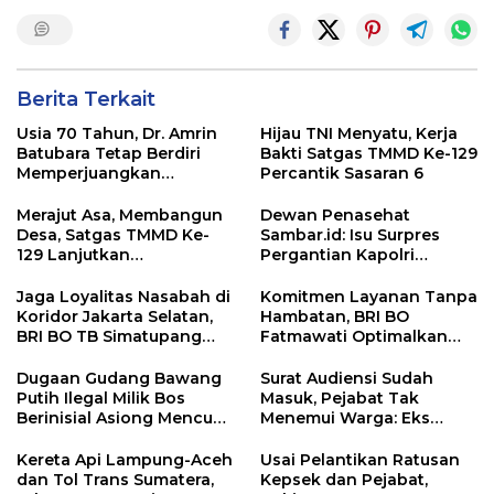
Berita Terkait
Usia 70 Tahun, Dr. Amrin
Hijau TNI Menyatu, Kerja
Batubara Tetap Berdiri
Bakti Satgas TMMD Ke-129
Memperjuangkan
Percantik Sasaran 6
Keadilan bagi 23 Korban
Merajut Asa, Membangun
Dewan Penasehat
Desa, Satgas TMMD Ke-
Sambar.id: Isu Surpres
129 Lanjutkan
Pergantian Kapolri
Pengurukan Sasaran 5
Menyesatkan,
Kewenangan Mutlak di
Jaga Loyalitas Nasabah di
Komitmen Layanan Tanpa
Tangan Presiden
Koridor Jakarta Selatan,
Hambatan, BRI BO
BRI BO TB Simatupang
Fatmawati Optimalkan
Terus Berinovasi
Pelayanan Nasabah di
Setiap Lini
Dugaan Gudang Bawang
Surat Audiensi Sudah
Putih Ilegal Milik Bos
Masuk, Pejabat Tak
Berinisial Asiong Mencuat,
Menemui Warga: Eks
Disperindag dan APH
Timor Timur Pertanyakan
Didesak Bertindak
Pelayanan Dinas
Kereta Api Lampung-Aceh
Usai Pelantikan Ratusan
Transmigrasi Luwu Timur
dan Tol Trans Sumatera,
Kepsek dan Pejabat,