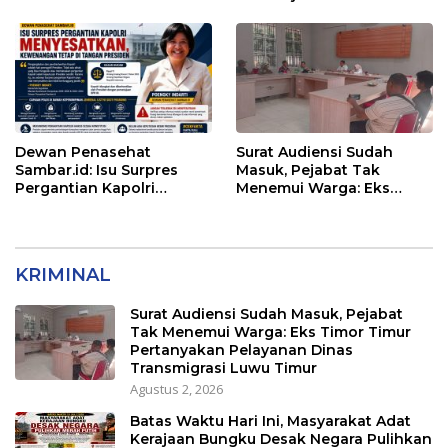
Pengurukan Sasaran 5
Dewan Penasehat
Surat Audiensi Sudah
Sambar.id: Isu Surpres
Masuk, Pejabat Tak
Pergantian Kapolri
Menemui Warga: Eks
Menyesatkan,
Timor Timur Pertanyakan
Kewenangan Mutlak di
Pelayanan Dinas
Tangan Presiden
Transmigrasi Luwu Timur
KRIMINAL
Surat Audiensi Sudah Masuk, Pejabat
Tak Menemui Warga: Eks Timor Timur
Pertanyakan Pelayanan Dinas
Transmigrasi Luwu Timur
Agustus 2, 2026
Batas Waktu Hari Ini, Masyarakat Adat
Kerajaan Bungku Desak Negara Pulihkan