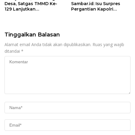
Desa, Satgas TMMD Ke-
Sambar.id: Isu Surpres
129 Lanjutkan
Pergantian Kapolri
Pengurukan Sasaran 5
Menyesatkan,
Kewenangan Mutlak di
Tangan Presiden
Tinggalkan Balasan
Alamat email Anda tidak akan dipublikasikan.
Ruas yang wajib
ditandai
*