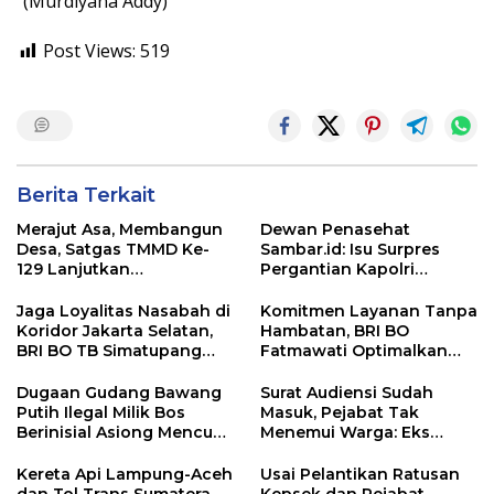
“(Murdiyana Addy)
Post Views:
519
Berita Terkait
Merajut Asa, Membangun
Dewan Penasehat
Desa, Satgas TMMD Ke-
Sambar.id: Isu Surpres
129 Lanjutkan
Pergantian Kapolri
Pengurukan Sasaran 5
Menyesatkan,
Kewenangan Mutlak di
Jaga Loyalitas Nasabah di
Komitmen Layanan Tanpa
Tangan Presiden
Koridor Jakarta Selatan,
Hambatan, BRI BO
BRI BO TB Simatupang
Fatmawati Optimalkan
Terus Berinovasi
Pelayanan Nasabah di
Setiap Lini
Dugaan Gudang Bawang
Surat Audiensi Sudah
Putih Ilegal Milik Bos
Masuk, Pejabat Tak
Berinisial Asiong Mencuat,
Menemui Warga: Eks
Disperindag dan APH
Timor Timur Pertanyakan
Didesak Bertindak
Pelayanan Dinas
Kereta Api Lampung-Aceh
Usai Pelantikan Ratusan
Transmigrasi Luwu Timur
dan Tol Trans Sumatera,
Kepsek dan Pejabat,