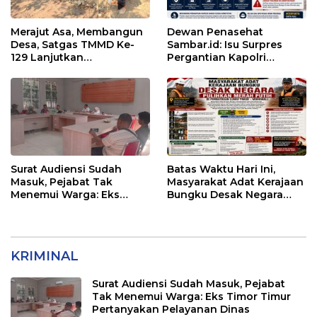
Merajut Asa, Membangun
Dewan Penasehat
Desa, Satgas TMMD Ke-
Sambar.id: Isu Surpres
129 Lanjutkan
Pergantian Kapolri
Pengurukan Sasaran 5
Menyesatkan,
Kewenangan Mutlak di
Tangan Presiden
Surat Audiensi Sudah
Batas Waktu Hari Ini,
Masuk, Pejabat Tak
Masyarakat Adat Kerajaan
Menemui Warga: Eks
Bungku Desak Negara
Timor Timur Pertanyakan
Pulihkan Merah Putih di
Pelayanan Dinas
Seba-Seba
Transmigrasi Luwu Timur
KRIMINAL
Surat Audiensi Sudah Masuk, Pejabat
Tak Menemui Warga: Eks Timor Timur
Pertanyakan Pelayanan Dinas