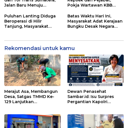
Jalan Baru Menuju
Pokja Wartawan KBB
Indonesia Emas 2045
Tekankan
Profesionalisme
Puluhan Lanting Diduga
Batas Waktu Hari Ini,
Beroperasi di Hilir
Masyarakat Adat Kerajaan
Tanjung, Masyarakat
Bungku Desak Negara
Desak Penindakan PETI
Pulihkan Merah Putih di
Seba-Seba
Rekomendasi untuk kamu
Merajut Asa, Membangun
Dewan Penasehat
Desa, Satgas TMMD Ke-
Sambar.id: Isu Surpres
129 Lanjutkan
Pergantian Kapolri
Pengurukan Sasaran 5
Menyesatkan,
Kewenangan Mutlak di
Tangan Presiden