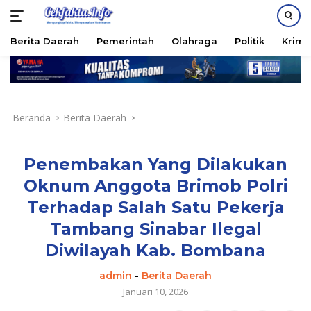
PASANG IKLAN
Berita Daerah
Pemerintah
Olahraga
Politik
Krimi
Langsung
ke
konten
Beranda
Berita Daerah
Penembakan Yang Dilakukan
Oknum Anggota Brimob Polri
Terhadap Salah Satu Pekerja
Tambang Sinabar Ilegal
Diwilayah Kab. Bombana
admin
-
Berita Daerah
Januari 10, 2026