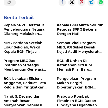
Berita Terkait
Kepala SPPG Berstatus
Kepala BGN Minta Seluruh
Penyelenggara Negara,
Petugas SPPG Bekerja
Dilarang Melakukan
Dengan Hati
Segala Bentuk Pungutan
MBG Perdana Setelah
Sempat Viral Program
Libur Sekolah, Wakil
MBG, PJI Sulsel Desak
Kepala BGN Tinjau
Kejati Audit Menyeluruh
Pelaksanaan Program
hingga Daerah Sorotan
MBG di Jakarta Pusat
Dugaan Pelaksanaan di
Program MBG Jadi
BGN di Unhan RI:
Sinjai, Isu Keterlibatan
Instrumen Strategis
Ketahanan Gizi Kini
Legislator
Membangun Generasi
Menjadi Pilar Baru
Indonesia Emas 2045
Pertahanan Nasional
BGN Lakukan Efisiensi
Pengelolaan Program
Anggaran, Perkuat Tata
Makan Bergizi
Kelola dan Tingkatkan
Dipertanyakan, BGN
Efektivitas Program
Masuki Babak Evaluasi
Makan Bergizi Gratis
Besar
Nanik S. Deyang dan
Prabowo Rombak
Amanah Besar
Pimpinan BGN, Dadan
Menyiapkan Generasi
Hindayana Digantikan