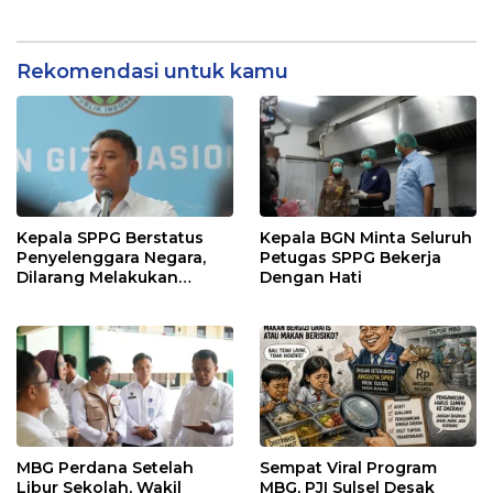
Sehat Indonesia
Nanik S Deyang
Rekomendasi untuk kamu
Kepala SPPG Berstatus
Kepala BGN Minta Seluruh
Penyelenggara Negara,
Petugas SPPG Bekerja
Dilarang Melakukan
Dengan Hati
Segala Bentuk Pungutan
MBG Perdana Setelah
Sempat Viral Program
Libur Sekolah, Wakil
MBG, PJI Sulsel Desak