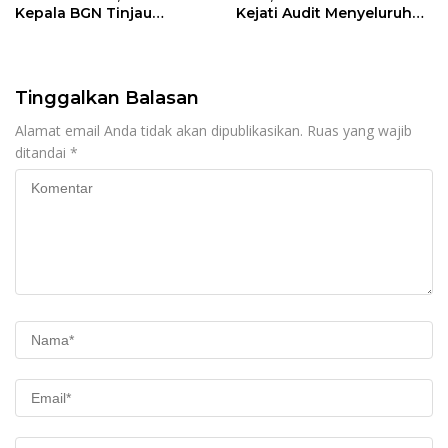
Kepala BGN Tinjau
Kejati Audit Menyeluruh
Pelaksanaan Program
hingga Daerah Sorotan
MBG di Jakarta Pusat
Dugaan Pelaksanaan di
Sinjai, Isu Keterlibatan
Legislator
Tinggalkan Balasan
Alamat email Anda tidak akan dipublikasikan.
Ruas yang wajib
ditandai
*