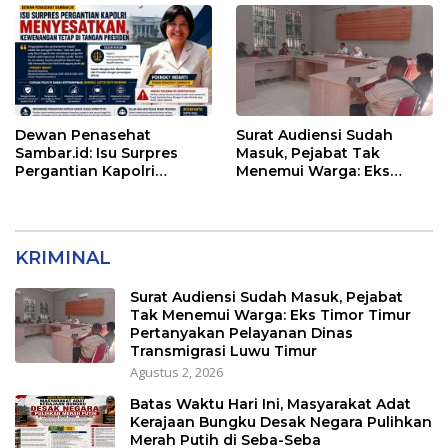
Dewan Penasehat
Surat Audiensi Sudah
Sambar.id: Isu Surpres
Masuk, Pejabat Tak
Pergantian Kapolri
Menemui Warga: Eks
Menyesatkan,
Timor Timur Pertanyakan
Kewenangan Mutlak di
Pelayanan Dinas
Tangan Presiden
Transmigrasi Luwu Timur
KRIMINAL
Surat Audiensi Sudah Masuk, Pejabat
Tak Menemui Warga: Eks Timor Timur
Pertanyakan Pelayanan Dinas
Transmigrasi Luwu Timur
Agustus 2, 2026
Batas Waktu Hari Ini, Masyarakat Adat
Kerajaan Bungku Desak Negara Pulihkan
Merah Putih di Seba-Seba