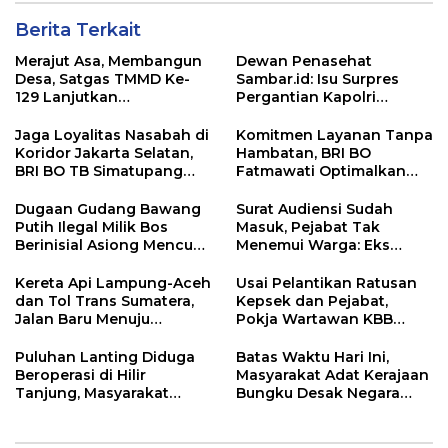
Berita Terkait
Merajut Asa, Membangun
Dewan Penasehat
Desa, Satgas TMMD Ke-
Sambar.id: Isu Surpres
129 Lanjutkan
Pergantian Kapolri
Pengurukan Sasaran 5
Menyesatkan,
Kewenangan Mutlak di
Jaga Loyalitas Nasabah di
Komitmen Layanan Tanpa
Tangan Presiden
Koridor Jakarta Selatan,
Hambatan, BRI BO
BRI BO TB Simatupang
Fatmawati Optimalkan
Terus Berinovasi
Pelayanan Nasabah di
Setiap Lini
Dugaan Gudang Bawang
Surat Audiensi Sudah
Putih Ilegal Milik Bos
Masuk, Pejabat Tak
Berinisial Asiong Mencuat,
Menemui Warga: Eks
Disperindag dan APH
Timor Timur Pertanyakan
Didesak Bertindak
Pelayanan Dinas
Kereta Api Lampung-Aceh
Usai Pelantikan Ratusan
Transmigrasi Luwu Timur
dan Tol Trans Sumatera,
Kepsek dan Pejabat,
Jalan Baru Menuju
Pokja Wartawan KBB
Indonesia Emas 2045
Tekankan
Profesionalisme
Puluhan Lanting Diduga
Batas Waktu Hari Ini,
Beroperasi di Hilir
Masyarakat Adat Kerajaan
Tanjung, Masyarakat
Bungku Desak Negara
Desak Penindakan PETI
Pulihkan Merah Putih di
Seba-Seba