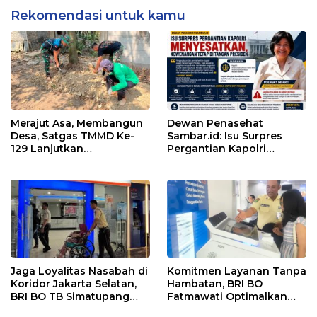
Rekomendasi untuk kamu
Merajut Asa, Membangun
Dewan Penasehat
Desa, Satgas TMMD Ke-
Sambar.id: Isu Surpres
129 Lanjutkan
Pergantian Kapolri
Pengurukan Sasaran 5
Menyesatkan,
Kewenangan Mutlak di
Tangan Presiden
Jaga Loyalitas Nasabah di
Komitmen Layanan Tanpa
Koridor Jakarta Selatan,
Hambatan, BRI BO
BRI BO TB Simatupang
Fatmawati Optimalkan
Terus Berinovasi
Pelayanan Nasabah di