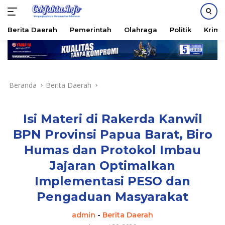
PASANG IKLAN
Berita Daerah
Pemerintah
Olahraga
Politik
Krimi
Langsung
ke
konten
Beranda
Berita Daerah
Isi Materi di Rakerda Kanwil
BPN Provinsi Papua Barat, Biro
Humas dan Protokol Imbau
Jajaran Optimalkan
Implementasi PESO dan
Pengaduan Masyarakat
admin
-
Berita Daerah