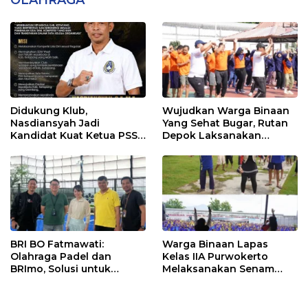
Didukung Klub,
Wujudkan Warga Binaan
Nasdiansyah Jadi
Yang Sehat Bugar, Rutan
Kandidat Kuat Ketua PSSI
Depok Laksanakan
Ketapang
Senam Bersama
BRI BO Fatmawati:
Warga Binaan Lapas
Olahraga Padel dan
Kelas IIA Purwokerto
BRImo, Solusi untuk
Melaksanakan Senam
Masyarakat Modern
Bersama untuk
Tingkatkan Imun