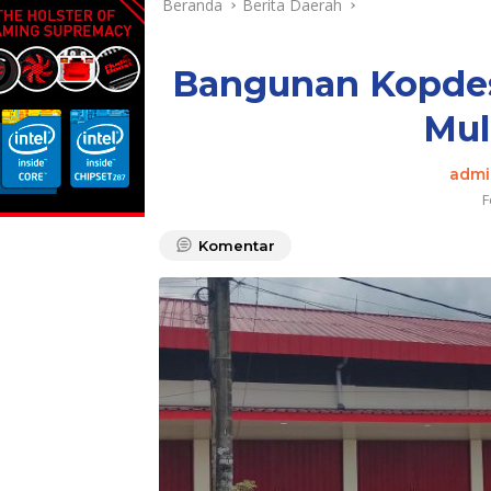
Beranda
Berita Daerah
Bangunan Kopdes
Mul
admi
F
Komentar