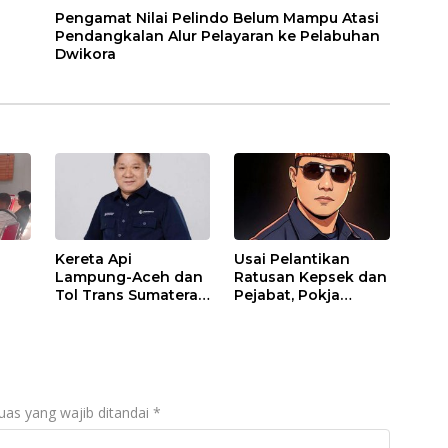
Pengamat Nilai Pelindo Belum Mampu Atasi
Pendangkalan Alur Pelayaran ke Pelabuhan
Dwikora
Kereta Api
Usai Pelantikan
Lampung-Aceh dan
Ratusan Kepsek dan
Tol Trans Sumatera,
Pejabat, Pokja
 Eks
Jalan Baru Menuju
Wartawan KBB
Indonesia Emas
Tekankan
2045
Profesionalisme
s
wu
uas yang wajib ditandai
*