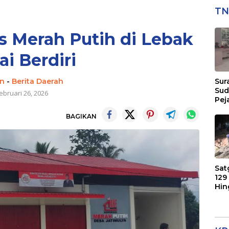
TN
 Merah Putih di Lebak
ai Berdiri
n
-
Berita Daerah
Sur
Sud
ebruari 26, 2026
Pej
Men
BAGIKAN
Eks
Per
Pel
Tra
Tim
Sat
129
Hin
Sasar
Ker