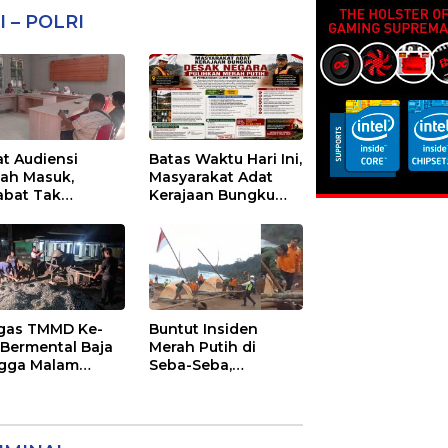
I – POLRI
at Audiensi
Batas Waktu Hari Ini,
ah Masuk,
Masyarakat Adat
abat Tak
Kerajaan Bungku
emui Warga:
Desak Negara
 Timor Timur
Pulihkan Merah
tanyakan
Putih di Seba-Seba
ayanan Dinas
nsmigrasi Luwu
ur
gas TMMD Ke-
Buntut Insiden
 Bermental Baja
Merah Putih di
gga Malam
Seba-Seba,
an 3 Di
Masyarakat Adat
jakan
Kerajaan Bungku
Nyatakan Siap
Berjihad Secara