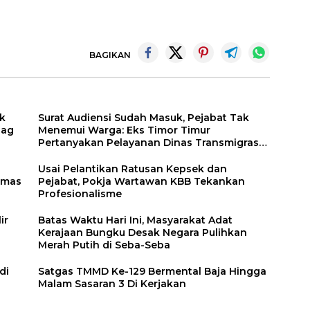
BAGIKAN
ik
Surat Audiensi Sudah Masuk, Pejabat Tak
dag
Menemui Warga: Eks Timor Timur
Pertanyakan Pelayanan Dinas Transmigrasi
Luwu Timur
Usai Pelantikan Ratusan Kepsek dan
Emas
Pejabat, Pokja Wartawan KBB Tekankan
Profesionalisme
ir
Batas Waktu Hari Ini, Masyarakat Adat
Kerajaan Bungku Desak Negara Pulihkan
Merah Putih di Seba-Seba
di
Satgas TMMD Ke-129 Bermental Baja Hingga
Malam Sasaran 3 Di Kerjakan