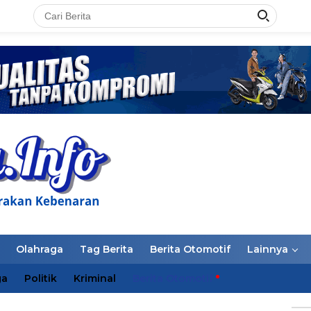
LAN
Olahraga
Tag Berita
Berita Otomotif
Lainnya
ga
Politik
Kriminal
Berita Otomotif