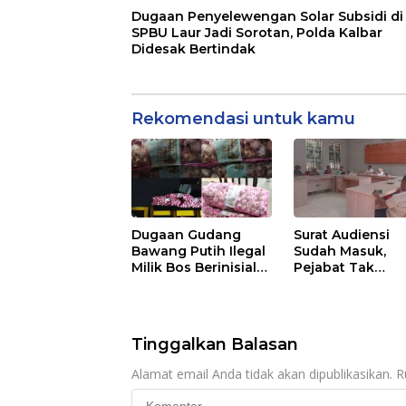
Dugaan Penyelewengan Solar Subsidi di
SPBU Laur Jadi Sorotan, Polda Kalbar
Didesak Bertindak
Rekomendasi untuk kamu
Dugaan Gudang
Surat Audiensi
Bawang Putih Ilegal
Sudah Masuk,
Milik Bos Berinisial
Pejabat Tak
Asiong Mencuat,
Menemui Warga:
Disperindag dan
Timor Timur
APH Didesak
Pertanyakan
Bertindak
Pelayanan Dina
Tinggalkan Balasan
Transmigrasi Lu
Timur
Alamat email Anda tidak akan dipublikasikan.
R