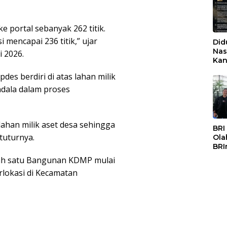
ke portal sebanyak 262 titik.
 mencapai 236 titik,” ujar
Did
Nas
 2026.
Kan
PSS
s berdiri di atas lahan milik
ndala dalam proses
lahan milik aset desa sehingga
BRI
tuturnya.
Ola
BRI
Mas
lah satu Bangunan KDMP mulai
rlokasi di Kecamatan