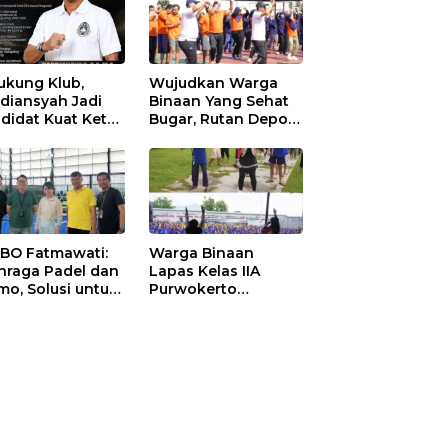
ukung Klub,
Wujudkan Warga
diansyah Jadi
Binaan Yang Sehat
didat Kuat Ketua
Bugar, Rutan Depok
I Ketapang
Laksanakan Senam
Bersama
 BO Fatmawati:
Warga Binaan
hraga Padel dan
Lapas Kelas IIA
mo, Solusi untuk
Purwokerto
yarakat Modern
Melaksanakan
Senam Bersama
untuk Tingkatkan
Imun