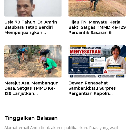
Usia 70 Tahun, Dr. Amrin
Hijau TNI Menyatu, Kerja
Batubara Tetap Berdiri
Bakti Satgas TMMD Ke-129
Memperjuangkan
Percantik Sasaran 6
Keadilan bagi 23 Korban
Merajut Asa, Membangun
Dewan Penasehat
Desa, Satgas TMMD Ke-
Sambar.id: Isu Surpres
129 Lanjutkan
Pergantian Kapolri
Pengurukan Sasaran 5
Menyesatkan,
Kewenangan Mutlak di
Tangan Presiden
Tinggalkan Balasan
Alamat email Anda tidak akan dipublikasikan.
Ruas yang wajib