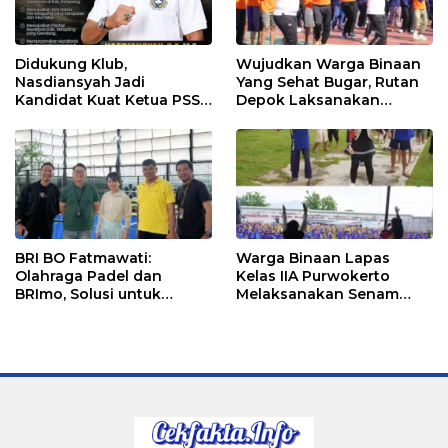
Didukung Klub,
Wujudkan Warga Binaan
Nasdiansyah Jadi
Yang Sehat Bugar, Rutan
Kandidat Kuat Ketua PSSI
Depok Laksanakan
Ketapang
Senam Bersama
BRI BO Fatmawati:
Warga Binaan Lapas
Olahraga Padel dan
Kelas IIA Purwokerto
BRImo, Solusi untuk
Melaksanakan Senam
Masyarakat Modern
Bersama untuk
Tingkatkan Imun