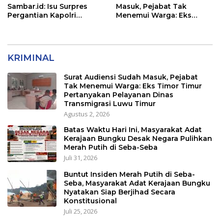
Sambar.id: Isu Surpres
Masuk, Pejabat Tak
Pergantian Kapolri
Menemui Warga: Eks
Menyesatkan,
Timor Timur Pertanyakan
Kewenangan Mutlak di
Pelayanan Dinas
Tangan Presiden
Transmigrasi Luwu Timur
KRIMINAL
Surat Audiensi Sudah Masuk, Pejabat
Tak Menemui Warga: Eks Timor Timur
Pertanyakan Pelayanan Dinas
Transmigrasi Luwu Timur
Agustus 2, 2026
Batas Waktu Hari Ini, Masyarakat Adat
Kerajaan Bungku Desak Negara Pulihkan
Merah Putih di Seba-Seba
Juli 31, 2026
Buntut Insiden Merah Putih di Seba-
Seba, Masyarakat Adat Kerajaan Bungku
Nyatakan Siap Berjihad Secara
Konstitusional
Juli 25, 2026