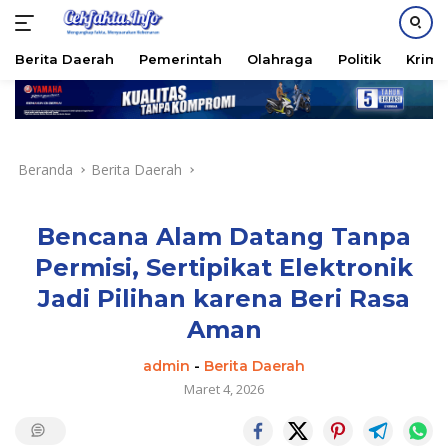
PASANG IKLAN
Berita Daerah
Pemerintah
Olahraga
Politik
Krimi
Langsung
ke
konten
Beranda
Berita Daerah
Bencana Alam Datang Tanpa
Permisi, Sertipikat Elektronik
Jadi Pilihan karena Beri Rasa
Aman
admin
-
Berita Daerah
Maret 4, 2026