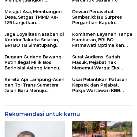
Memperjuangkan
Percantik Sasaran 6
Keadilan bagi 23 Korban
Merajut Asa, Membangun
Dewan Penasehat
Desa, Satgas TMMD Ke-
Sambar.id: Isu Surpres
129 Lanjutkan
Pergantian Kapolri
Pengurukan Sasaran 5
Menyesatkan,
Kewenangan Mutlak di
Jaga Loyalitas Nasabah di
Komitmen Layanan Tanpa
Tangan Presiden
Koridor Jakarta Selatan,
Hambatan, BRI BO
BRI BO TB Simatupang
Fatmawati Optimalkan
Terus Berinovasi
Pelayanan Nasabah di
Setiap Lini
Dugaan Gudang Bawang
Surat Audiensi Sudah
Putih Ilegal Milik Bos
Masuk, Pejabat Tak
Berinisial Asiong Mencuat,
Menemui Warga: Eks
Disperindag dan APH
Timor Timur Pertanyakan
Didesak Bertindak
Pelayanan Dinas
Kereta Api Lampung-Aceh
Usai Pelantikan Ratusan
Transmigrasi Luwu Timur
dan Tol Trans Sumatera,
Kepsek dan Pejabat,
Jalan Baru Menuju
Pokja Wartawan KBB
Indonesia Emas 2045
Tekankan
Profesionalisme
Rekomendasi untuk kamu