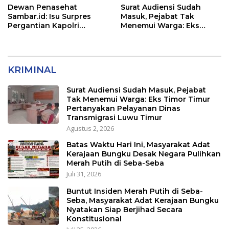
Dewan Penasehat
Surat Audiensi Sudah
Sambar.id: Isu Surpres
Masuk, Pejabat Tak
Pergantian Kapolri
Menemui Warga: Eks
Menyesatkan,
Timor Timur Pertanyakan
Kewenangan Mutlak di
Pelayanan Dinas
Tangan Presiden
Transmigrasi Luwu Timur
KRIMINAL
Surat Audiensi Sudah Masuk, Pejabat
Tak Menemui Warga: Eks Timor Timur
Pertanyakan Pelayanan Dinas
Transmigrasi Luwu Timur
Agustus 2, 2026
Batas Waktu Hari Ini, Masyarakat Adat
Kerajaan Bungku Desak Negara Pulihkan
Merah Putih di Seba-Seba
Juli 31, 2026
Buntut Insiden Merah Putih di Seba-
Seba, Masyarakat Adat Kerajaan Bungku
Nyatakan Siap Berjihad Secara
Konstitusional