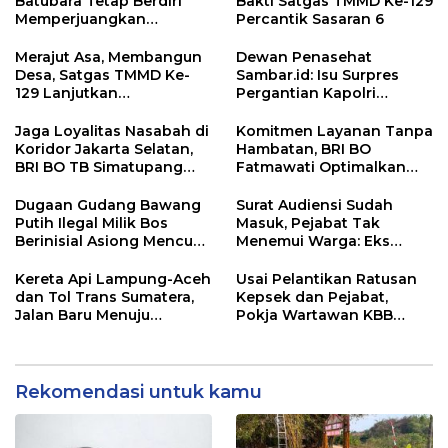
Batubara Tetap Berdiri
Bakti Satgas TMMD Ke-129
Memperjuangkan
Percantik Sasaran 6
Keadilan bagi 23 Korban
Merajut Asa, Membangun
Dewan Penasehat
Desa, Satgas TMMD Ke-
Sambar.id: Isu Surpres
129 Lanjutkan
Pergantian Kapolri
Pengurukan Sasaran 5
Menyesatkan,
Kewenangan Mutlak di
Jaga Loyalitas Nasabah di
Komitmen Layanan Tanpa
Tangan Presiden
Koridor Jakarta Selatan,
Hambatan, BRI BO
BRI BO TB Simatupang
Fatmawati Optimalkan
Terus Berinovasi
Pelayanan Nasabah di
Setiap Lini
Dugaan Gudang Bawang
Surat Audiensi Sudah
Putih Ilegal Milik Bos
Masuk, Pejabat Tak
Berinisial Asiong Mencuat,
Menemui Warga: Eks
Disperindag dan APH
Timor Timur Pertanyakan
Didesak Bertindak
Pelayanan Dinas
Kereta Api Lampung-Aceh
Usai Pelantikan Ratusan
Transmigrasi Luwu Timur
dan Tol Trans Sumatera,
Kepsek dan Pejabat,
Jalan Baru Menuju
Pokja Wartawan KBB
Indonesia Emas 2045
Tekankan
Profesionalisme
Rekomendasi untuk kamu