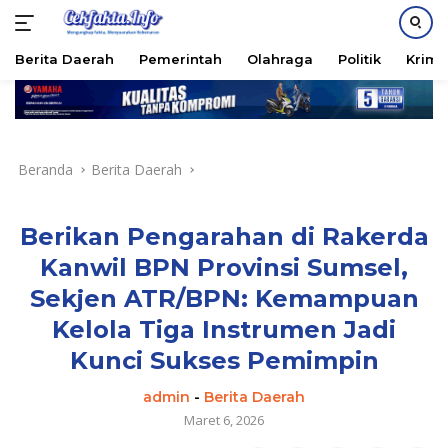
PASANG IKLAN
Berita Daerah
Pemerintah
Olahraga
Politik
Krimi
Langsung
ke
konten
Beranda
Berita Daerah
Berikan Pengarahan di Rakerda
Kanwil BPN Provinsi Sumsel,
Sekjen ATR/BPN: Kemampuan
Kelola Tiga Instrumen Jadi
Kunci Sukses Pemimpin
admin
-
Berita Daerah
Maret 6, 2026