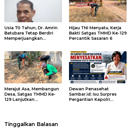
Usia 70 Tahun, Dr. Amrin
Hijau TNI Menyatu, Kerja
Batubara Tetap Berdiri
Bakti Satgas TMMD Ke-129
Memperjuangkan
Percantik Sasaran 6
Keadilan bagi 23 Korban
Merajut Asa, Membangun
Dewan Penasehat
Desa, Satgas TMMD Ke-
Sambar.id: Isu Surpres
129 Lanjutkan
Pergantian Kapolri
Pengurukan Sasaran 5
Menyesatkan,
Kewenangan Mutlak di
Tangan Presiden
Tinggalkan Balasan