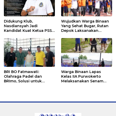
Didukung Klub,
Wujudkan Warga Binaan
Nasdiansyah Jadi
Yang Sehat Bugar, Rutan
Kandidat Kuat Ketua PSSI
Depok Laksanakan
Ketapang
Senam Bersama
BRI BO Fatmawati:
Warga Binaan Lapas
Olahraga Padel dan
Kelas IIA Purwokerto
BRImo, Solusi untuk
Melaksanakan Senam
Masyarakat Modern
Bersama untuk
Tingkatkan Imun