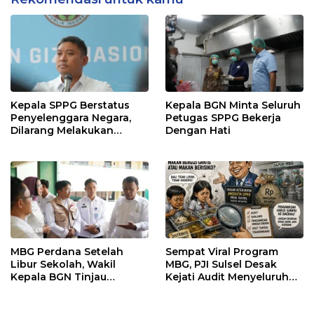
Kepala SPPG Berstatus
Kepala BGN Minta Seluruh
Penyelenggara Negara,
Petugas SPPG Bekerja
Dilarang Melakukan
Dengan Hati
Segala Bentuk Pungutan
MBG Perdana Setelah
Sempat Viral Program
Libur Sekolah, Wakil
MBG, PJI Sulsel Desak
Kepala BGN Tinjau
Kejati Audit Menyeluruh
Pelaksanaan Program
hingga Daerah Sorotan
MBG di Jakarta Pusat
Dugaan Pelaksanaan di