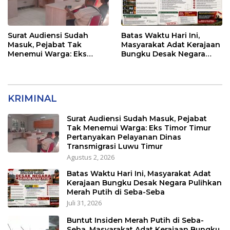
Surat Audiensi Sudah
Batas Waktu Hari Ini,
Masuk, Pejabat Tak
Masyarakat Adat Kerajaan
Menemui Warga: Eks
Bungku Desak Negara
Timor Timur Pertanyakan
Pulihkan Merah Putih di
Pelayanan Dinas
Seba-Seba
Transmigrasi Luwu Timur
KRIMINAL
Surat Audiensi Sudah Masuk, Pejabat
Tak Menemui Warga: Eks Timor Timur
Pertanyakan Pelayanan Dinas
Transmigrasi Luwu Timur
Agustus 2, 2026
Batas Waktu Hari Ini, Masyarakat Adat
Kerajaan Bungku Desak Negara Pulihkan
Merah Putih di Seba-Seba
Juli 31, 2026
Buntut Insiden Merah Putih di Seba-
Seba, Masyarakat Adat Kerajaan Bungku