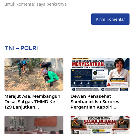
untuk komentar saya berikutnya.
TNI – POLRI
Merajut Asa, Membangun
Dewan Penasehat
Desa, Satgas TMMD Ke-
Sambar.id: Isu Surpres
129 Lanjutkan
Pergantian Kapolri
Pengurukan Sasaran 5
Menyesatkan,
Kewenangan Mutlak di
Tangan Presiden