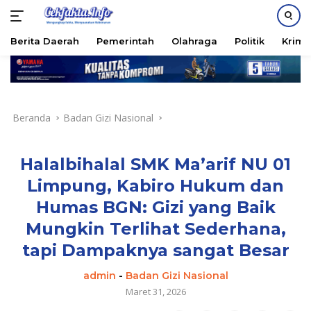
PASANG IKLAN
Berita Daerah
Pemerintah
Olahraga
Politik
Krimi
Langsung
ke
konten
Beranda
Badan Gizi Nasional
Halalbihalal SMK Ma’arif NU 01
Limpung, Kabiro Hukum dan
Humas BGN: Gizi yang Baik
Mungkin Terlihat Sederhana,
tapi Dampaknya sangat Besar
admin
-
Badan Gizi Nasional
Maret 31, 2026