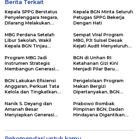
Berita Terkait
Kepala SPPG Berstatus
Kepala BGN Minta Seluruh
Penyelenggara Negara,
Petugas SPPG Bekerja
Dilarang Melakukan
Dengan Hati
Segala Bentuk Pungutan
MBG Perdana Setelah
Sempat Viral Program
Libur Sekolah, Wakil
MBG, PJI Sulsel Desak
Kepala BGN Tinjau
Kejati Audit Menyeluruh
Pelaksanaan Program
hingga Daerah Sorotan
MBG di Jakarta Pusat
Dugaan Pelaksanaan di
Program MBG Jadi
BGN di Unhan RI:
Sinjai, Isu Keterlibatan
Instrumen Strategis
Ketahanan Gizi Kini
Legislator
Membangun Generasi
Menjadi Pilar Baru
Indonesia Emas 2045
Pertahanan Nasional
BGN Lakukan Efisiensi
Pengelolaan Program
Anggaran, Perkuat Tata
Makan Bergizi
Kelola dan Tingkatkan
Dipertanyakan, BGN
Efektivitas Program
Masuki Babak Evaluasi
Makan Bergizi Gratis
Besar
Nanik S. Deyang dan
Prabowo Rombak
Amanah Besar
Pimpinan BGN, Dadan
Menyiapkan Generasi
Hindayana Digantikan
Sehat Indonesia
Nanik S Deyang
Rekomendasi untuk kamu