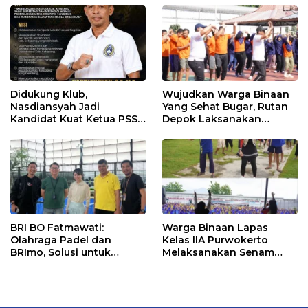
Didukung Klub,
Wujudkan Warga Binaan
Nasdiansyah Jadi
Yang Sehat Bugar, Rutan
Kandidat Kuat Ketua PSSI
Depok Laksanakan
Ketapang
Senam Bersama
BRI BO Fatmawati:
Warga Binaan Lapas
Olahraga Padel dan
Kelas IIA Purwokerto
BRImo, Solusi untuk
Melaksanakan Senam
Masyarakat Modern
Bersama untuk
Tingkatkan Imun