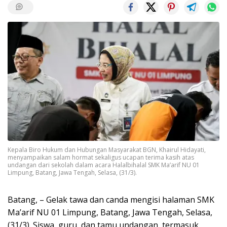
Kepala Biro Hukum dan Hubungan Masyarakat BGN, Khairul Hidayati,
menyampaikan salam hormat sekaligus ucapan terima kasih atas
undangan dari sekolah dalam acara Halalbihalal SMK Ma’arif NU 01
Limpung, Batang, Jawa Tengah, Selasa, (31/3).
Batang, – Gelak tawa dan canda mengisi halaman SMK
Ma’arif NU 01 Limpung, Batang, Jawa Tengah, Selasa,
(31/3). Siswa, guru, dan tamu undangan, termasuk