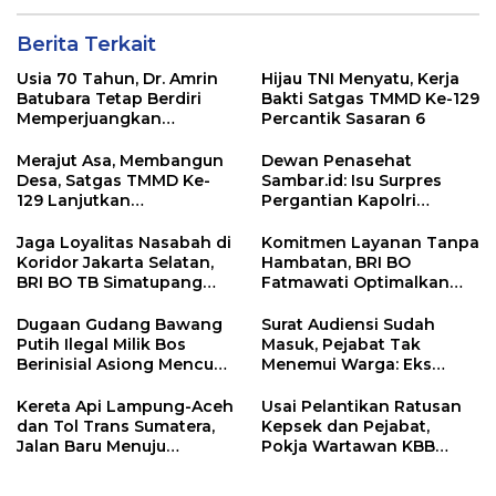
Berita Terkait
Usia 70 Tahun, Dr. Amrin
Hijau TNI Menyatu, Kerja
Batubara Tetap Berdiri
Bakti Satgas TMMD Ke-129
Memperjuangkan
Percantik Sasaran 6
Keadilan bagi 23 Korban
Merajut Asa, Membangun
Dewan Penasehat
Desa, Satgas TMMD Ke-
Sambar.id: Isu Surpres
129 Lanjutkan
Pergantian Kapolri
Pengurukan Sasaran 5
Menyesatkan,
Kewenangan Mutlak di
Jaga Loyalitas Nasabah di
Komitmen Layanan Tanpa
Tangan Presiden
Koridor Jakarta Selatan,
Hambatan, BRI BO
BRI BO TB Simatupang
Fatmawati Optimalkan
Terus Berinovasi
Pelayanan Nasabah di
Setiap Lini
Dugaan Gudang Bawang
Surat Audiensi Sudah
Putih Ilegal Milik Bos
Masuk, Pejabat Tak
Berinisial Asiong Mencuat,
Menemui Warga: Eks
Disperindag dan APH
Timor Timur Pertanyakan
Didesak Bertindak
Pelayanan Dinas
Kereta Api Lampung-Aceh
Usai Pelantikan Ratusan
Transmigrasi Luwu Timur
dan Tol Trans Sumatera,
Kepsek dan Pejabat,
Jalan Baru Menuju
Pokja Wartawan KBB
Indonesia Emas 2045
Tekankan
Profesionalisme