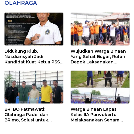
OLAHRAGA
Didukung Klub,
Wujudkan Warga Binaan
Nasdiansyah Jadi
Yang Sehat Bugar, Rutan
Kandidat Kuat Ketua PSSI
Depok Laksanakan
Ketapang
Senam Bersama
BRI BO Fatmawati:
Warga Binaan Lapas
Olahraga Padel dan
Kelas IIA Purwokerto
BRImo, Solusi untuk
Melaksanakan Senam
Masyarakat Modern
Bersama untuk
Tingkatkan Imun