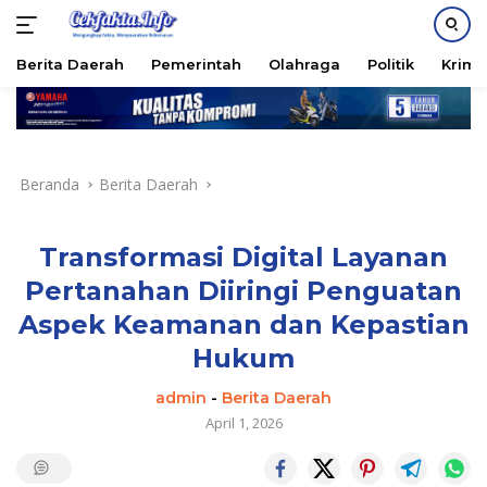
PASANG IKLAN
Berita Daerah
Pemerintah
Olahraga
Politik
Krimi
Langsung
ke
konten
Beranda
Berita Daerah
Transformasi Digital Layanan
Pertanahan Diiringi Penguatan
Aspek Keamanan dan Kepastian
Hukum
admin
-
Berita Daerah
April 1, 2026