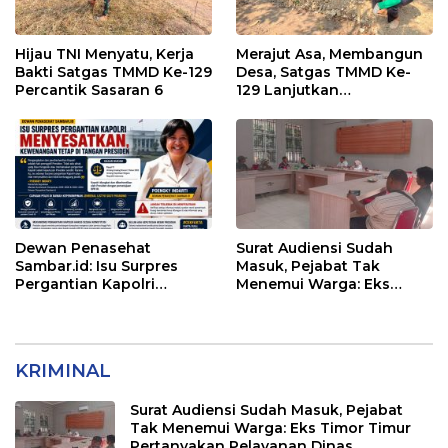
Hijau TNI Menyatu, Kerja
Merajut Asa, Membangun
Bakti Satgas TMMD Ke-129
Desa, Satgas TMMD Ke-
Percantik Sasaran 6
129 Lanjutkan
Pengurukan Sasaran 5
Dewan Penasehat
Surat Audiensi Sudah
Sambar.id: Isu Surpres
Masuk, Pejabat Tak
Pergantian Kapolri
Menemui Warga: Eks
Menyesatkan,
Timor Timur Pertanyakan
Kewenangan Mutlak di
Pelayanan Dinas
Tangan Presiden
Transmigrasi Luwu Timur
KRIMINAL
Surat Audiensi Sudah Masuk, Pejabat
Tak Menemui Warga: Eks Timor Timur
Pertanyakan Pelayanan Dinas