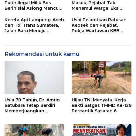
Putih Ilegal Milik Bos
Masuk, Pejabat Tak
Berinisial Asiong Mencuat,
Menemui Warga: Eks
Disperindag dan APH
Timor Timur Pertanyakan
Didesak Bertindak
Pelayanan Dinas
Kereta Api Lampung-Aceh
Usai Pelantikan Ratusan
Transmigrasi Luwu Timur
dan Tol Trans Sumatera,
Kepsek dan Pejabat,
Jalan Baru Menuju
Pokja Wartawan KBB
Indonesia Emas 2045
Tekankan
Profesionalisme
Rekomendasi untuk kamu
Usia 70 Tahun, Dr. Amrin
Hijau TNI Menyatu, Kerja
Batubara Tetap Berdiri
Bakti Satgas TMMD Ke-129
Memperjuangkan
Percantik Sasaran 6
Keadilan bagi 23 Korban