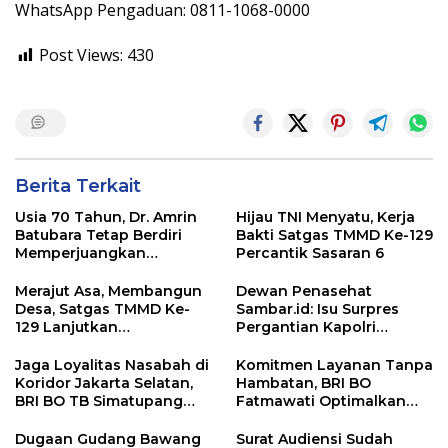
WhatsApp Pengaduan: 0811-1068-0000
Post Views:
430
Berita Terkait
Usia 70 Tahun, Dr. Amrin
Hijau TNI Menyatu, Kerja
Batubara Tetap Berdiri
Bakti Satgas TMMD Ke-129
Memperjuangkan
Percantik Sasaran 6
Keadilan bagi 23 Korban
Merajut Asa, Membangun
Dewan Penasehat
Desa, Satgas TMMD Ke-
Sambar.id: Isu Surpres
129 Lanjutkan
Pergantian Kapolri
Pengurukan Sasaran 5
Menyesatkan,
Kewenangan Mutlak di
Jaga Loyalitas Nasabah di
Komitmen Layanan Tanpa
Tangan Presiden
Koridor Jakarta Selatan,
Hambatan, BRI BO
BRI BO TB Simatupang
Fatmawati Optimalkan
Terus Berinovasi
Pelayanan Nasabah di
Setiap Lini
Dugaan Gudang Bawang
Surat Audiensi Sudah