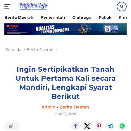
PASANG IKLAN
Berita Daerah
Pemerintah
Olahraga
Politik
Krimi
Langsung
ke
konten
Beranda
Berita Daerah
Ingin Sertipikatkan Tanah
Untuk Pertama Kali secara
Mandiri, Lengkapi Syarat
Berikut
admin
-
Berita Daerah
April 7, 2026