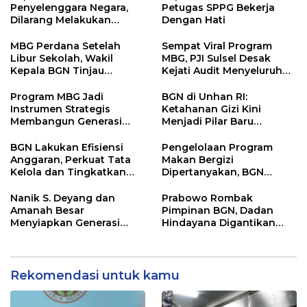
Penyelenggara Negara,
Petugas SPPG Bekerja
Dilarang Melakukan
Dengan Hati
Segala Bentuk Pungutan
MBG Perdana Setelah
Sempat Viral Program
Libur Sekolah, Wakil
MBG, PJI Sulsel Desak
Kepala BGN Tinjau
Kejati Audit Menyeluruh
Pelaksanaan Program
hingga Daerah Sorotan
MBG di Jakarta Pusat
Dugaan Pelaksanaan di
Program MBG Jadi
BGN di Unhan RI:
Sinjai, Isu Keterlibatan
Instrumen Strategis
Ketahanan Gizi Kini
Legislator
Membangun Generasi
Menjadi Pilar Baru
Indonesia Emas 2045
Pertahanan Nasional
BGN Lakukan Efisiensi
Pengelolaan Program
Anggaran, Perkuat Tata
Makan Bergizi
Kelola dan Tingkatkan
Dipertanyakan, BGN
Efektivitas Program
Masuki Babak Evaluasi
Makan Bergizi Gratis
Besar
Nanik S. Deyang dan
Prabowo Rombak
Amanah Besar
Pimpinan BGN, Dadan
Menyiapkan Generasi
Hindayana Digantikan
Sehat Indonesia
Nanik S Deyang
Rekomendasi untuk kamu