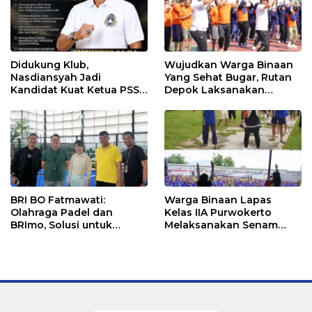
Didukung Klub,
Wujudkan Warga Binaan
Nasdiansyah Jadi
Yang Sehat Bugar, Rutan
Kandidat Kuat Ketua PSSI
Depok Laksanakan
Ketapang
Senam Bersama
BRI BO Fatmawati:
Warga Binaan Lapas
Olahraga Padel dan
Kelas IIA Purwokerto
BRImo, Solusi untuk
Melaksanakan Senam
Masyarakat Modern
Bersama untuk
Tingkatkan Imun