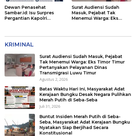
Dewan Penasehat
Surat Audiensi Sudah
Sambar.id: Isu Surpres
Masuk, Pejabat Tak
Pergantian Kapolri
Menemui Warga: Eks
Menyesatkan,
Timor Timur Pertanyakan
Kewenangan Mutlak di
Pelayanan Dinas
Tangan Presiden
Transmigrasi Luwu Timur
KRIMINAL
Surat Audiensi Sudah Masuk, Pejabat
Tak Menemui Warga: Eks Timor Timur
Pertanyakan Pelayanan Dinas
Transmigrasi Luwu Timur
Agustus 2, 2026
Batas Waktu Hari Ini, Masyarakat Adat
Kerajaan Bungku Desak Negara Pulihkan
Merah Putih di Seba-Seba
Juli 31, 2026
Buntut Insiden Merah Putih di Seba-
Seba, Masyarakat Adat Kerajaan Bungku
Nyatakan Siap Berjihad Secara
Konstitusional