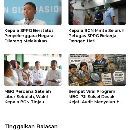
Kepala SPPG Berstatus
Kepala BGN Minta Seluruh
Penyelenggara Negara,
Petugas SPPG Bekerja
Dilarang Melakukan
Dengan Hati
Segala Bentuk Pungutan
MBG Perdana Setelah
Sempat Viral Program
Libur Sekolah, Wakil
MBG, PJI Sulsel Desak
Kepala BGN Tinjau
Kejati Audit Menyeluruh
Pelaksanaan Program
hingga Daerah Sorotan
MBG di Jakarta Pusat
Dugaan Pelaksanaan di
Sinjai, Isu Keterlibatan
Legislator
Tinggalkan Balasan