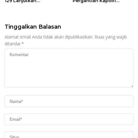
129 Lanjutkan
Pergantian Kapolri
Pengurukan Sasaran 5
Menyesatkan,
Kewenangan Mutlak di
Tangan Presiden
Tinggalkan Balasan
Alamat email Anda tidak akan dipublikasikan.
Ruas yang wajib
ditandai
*