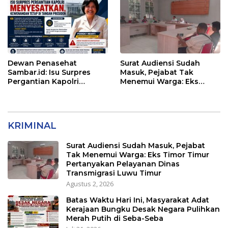
Dewan Penasehat
Surat Audiensi Sudah
Sambar.id: Isu Surpres
Masuk, Pejabat Tak
Pergantian Kapolri
Menemui Warga: Eks
Menyesatkan,
Timor Timur Pertanyakan
Kewenangan Mutlak di
Pelayanan Dinas
Tangan Presiden
Transmigrasi Luwu Timur
KRIMINAL
Surat Audiensi Sudah Masuk, Pejabat
Tak Menemui Warga: Eks Timor Timur
Pertanyakan Pelayanan Dinas
Transmigrasi Luwu Timur
Agustus 2, 2026
Batas Waktu Hari Ini, Masyarakat Adat
Kerajaan Bungku Desak Negara Pulihkan
Merah Putih di Seba-Seba