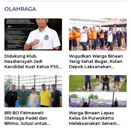
OLAHRAGA
Didukung Klub,
Wujudkan Warga Binaan
Nasdiansyah Jadi
Yang Sehat Bugar, Rutan
Kandidat Kuat Ketua PSSI
Depok Laksanakan
Ketapang
Senam Bersama
BRI BO Fatmawati:
Warga Binaan Lapas
Olahraga Padel dan
Kelas IIA Purwokerto
BRImo, Solusi untuk
Melaksanakan Senam
Masyarakat Modern
Bersama untuk