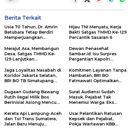
Berita Terkait
Usia 70 Tahun, Dr. Amrin
Hijau TNI Menyatu, Kerja
Batubara Tetap Berdiri
Bakti Satgas TMMD Ke-129
Memperjuangkan
Percantik Sasaran 6
Keadilan bagi 23 Korban
Merajut Asa, Membangun
Dewan Penasehat
Desa, Satgas TMMD Ke-
Sambar.id: Isu Surpres
129 Lanjutkan
Pergantian Kapolri
Pengurukan Sasaran 5
Menyesatkan,
Kewenangan Mutlak di
Jaga Loyalitas Nasabah di
Komitmen Layanan Tanpa
Tangan Presiden
Koridor Jakarta Selatan,
Hambatan, BRI BO
BRI BO TB Simatupang
Fatmawati Optimalkan
Terus Berinovasi
Pelayanan Nasabah di
Setiap Lini
Dugaan Gudang Bawang
Surat Audiensi Sudah
Putih Ilegal Milik Bos
Masuk, Pejabat Tak
Berinisial Asiong Mencuat,
Menemui Warga: Eks
Disperindag dan APH
Timor Timur Pertanyakan
Didesak Bertindak
Pelayanan Dinas
Kereta Api Lampung-Aceh
Usai Pelantikan Ratusan
Transmigrasi Luwu Timur
dan Tol Trans Sumatera,
Kepsek dan Pejabat,
Jalan Baru Menuju
Pokja Wartawan KBB
Indonesia Emas 2045
Tekankan