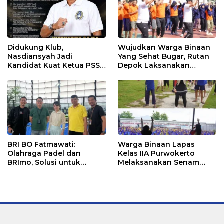
Didukung Klub,
Wujudkan Warga Binaan
Nasdiansyah Jadi
Yang Sehat Bugar, Rutan
Kandidat Kuat Ketua PSSI
Depok Laksanakan
Ketapang
Senam Bersama
BRI BO Fatmawati:
Warga Binaan Lapas
Olahraga Padel dan
Kelas IIA Purwokerto
BRImo, Solusi untuk
Melaksanakan Senam
Masyarakat Modern
Bersama untuk
Tingkatkan Imun