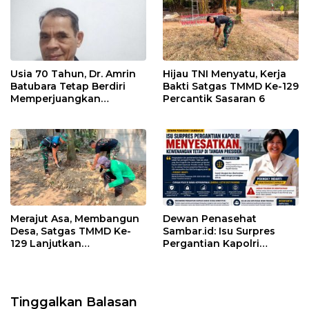
Usia 70 Tahun, Dr. Amrin
Hijau TNI Menyatu, Kerja
Batubara Tetap Berdiri
Bakti Satgas TMMD Ke-129
Memperjuangkan
Percantik Sasaran 6
Keadilan bagi 23 Korban
Merajut Asa, Membangun
Dewan Penasehat
Desa, Satgas TMMD Ke-
Sambar.id: Isu Surpres
129 Lanjutkan
Pergantian Kapolri
Pengurukan Sasaran 5
Menyesatkan,
Kewenangan Mutlak di
Tangan Presiden
Tinggalkan Balasan