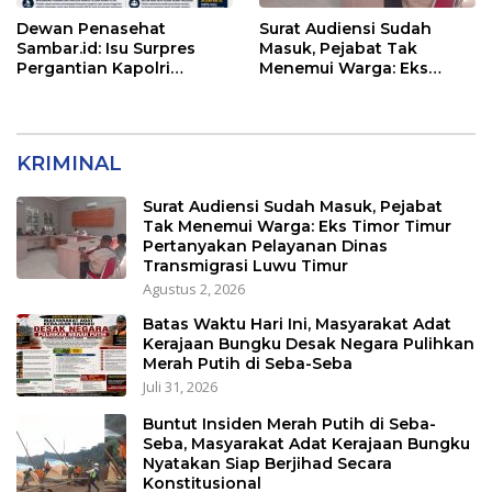
Dewan Penasehat
Surat Audiensi Sudah
Sambar.id: Isu Surpres
Masuk, Pejabat Tak
Pergantian Kapolri
Menemui Warga: Eks
Menyesatkan,
Timor Timur Pertanyakan
Kewenangan Mutlak di
Pelayanan Dinas
Tangan Presiden
Transmigrasi Luwu Timur
KRIMINAL
Surat Audiensi Sudah Masuk, Pejabat
Tak Menemui Warga: Eks Timor Timur
Pertanyakan Pelayanan Dinas
Transmigrasi Luwu Timur
Agustus 2, 2026
Batas Waktu Hari Ini, Masyarakat Adat
Kerajaan Bungku Desak Negara Pulihkan
Merah Putih di Seba-Seba
Juli 31, 2026
Buntut Insiden Merah Putih di Seba-
Seba, Masyarakat Adat Kerajaan Bungku
Nyatakan Siap Berjihad Secara
Konstitusional