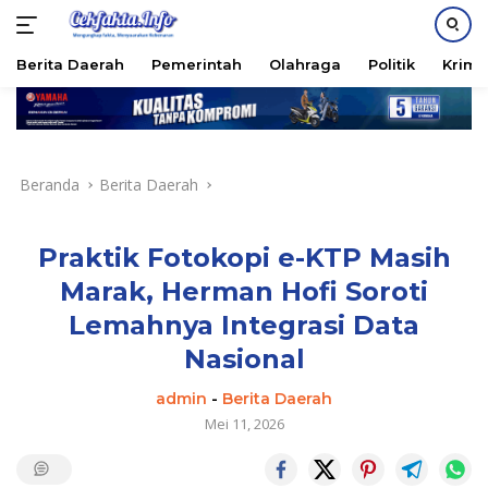
PASANG IKLAN
Berita Daerah
Pemerintah
Olahraga
Politik
Krimi
Langsung
ke
konten
Beranda
Berita Daerah
Praktik Fotokopi e-KTP Masih
Marak, Herman Hofi Soroti
Lemahnya Integrasi Data
Nasional
admin
-
Berita Daerah
Mei 11, 2026