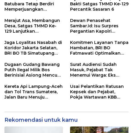
Batubara Tetap Berdiri
Bakti Satgas TMMD Ke-129
Memperjuangkan
Percantik Sasaran 6
Keadilan bagi 23 Korban
Merajut Asa, Membangun
Dewan Penasehat
Desa, Satgas TMMD Ke-
Sambar.id: Isu Surpres
129 Lanjutkan
Pergantian Kapolri
Pengurukan Sasaran 5
Menyesatkan,
Kewenangan Mutlak di
Jaga Loyalitas Nasabah di
Komitmen Layanan Tanpa
Tangan Presiden
Koridor Jakarta Selatan,
Hambatan, BRI BO
BRI BO TB Simatupang
Fatmawati Optimalkan
Terus Berinovasi
Pelayanan Nasabah di
Setiap Lini
Dugaan Gudang Bawang
Surat Audiensi Sudah
Putih Ilegal Milik Bos
Masuk, Pejabat Tak
Berinisial Asiong Mencuat,
Menemui Warga: Eks
Disperindag dan APH
Timor Timur Pertanyakan
Didesak Bertindak
Pelayanan Dinas
Kereta Api Lampung-Aceh
Usai Pelantikan Ratusan
Transmigrasi Luwu Timur
dan Tol Trans Sumatera,
Kepsek dan Pejabat,
Jalan Baru Menuju
Pokja Wartawan KBB
Indonesia Emas 2045
Tekankan
Profesionalisme
Rekomendasi untuk kamu