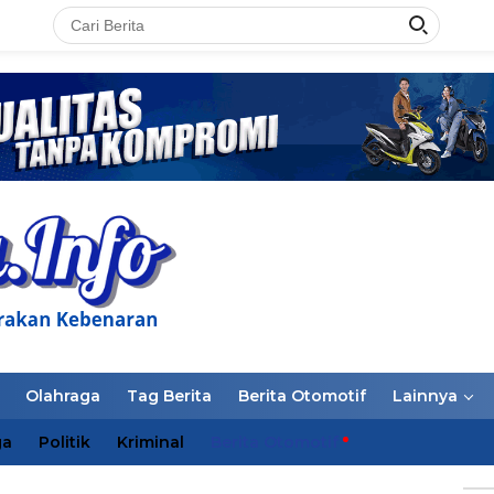
LAN
Olahraga
Tag Berita
Berita Otomotif
Lainnya
ga
Politik
Kriminal
Berita Otomotif