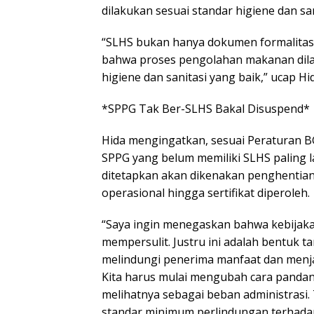
dilakukan sesuai standar higiene dan san
“SLHS bukan hanya dokumen formalitas
bahwa proses pengolahan makanan dil
higiene dan sanitasi yang baik,” ucap Hi
*SPPG Tak Ber-SLHS Bakal Disuspend*
Hida mengingatkan, sesuai Peraturan 
SPPG yang belum memiliki SLHS paling l
ditetapkan akan dikenakan penghentia
operasional hingga sertifikat diperoleh.
“Saya ingin menegaskan bahwa kebijaka
mempersulit. Justru ini adalah bentuk 
melindungi penerima manfaat dan menj
Kita harus mulai mengubah cara pandan
melihatnya sebagai beban administrasi. T
standar minimum perlindungan terhadap