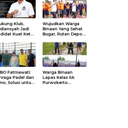
ukung Klub,
Wujudkan Warga
diansyah Jadi
Binaan Yang Sehat
didat Kuat Ketua
Bugar, Rutan Depok
I Ketapang
Laksanakan Senam
Bersama
 BO Fatmawati:
Warga Binaan
hraga Padel dan
Lapas Kelas IIA
mo, Solusi untuk
Purwokerto
yarakat Modern
Melaksanakan
Senam Bersama
untuk Tingkatkan
Imun