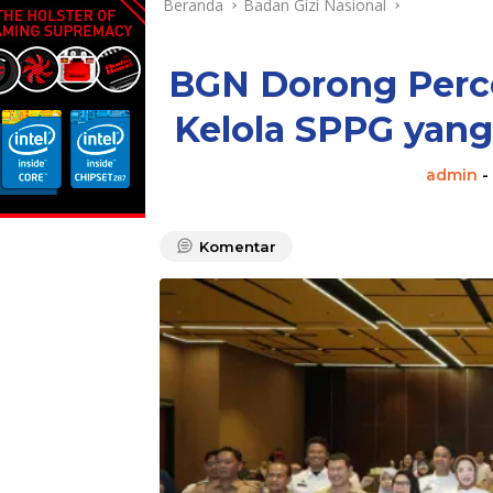
Beranda
Badan Gizi Nasional
BGN Dorong Perc
Kelola SPPG yang
admin
-
Komentar