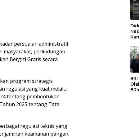
Did
Nas
Kan
PSS
kadar persoalan administratif.
an masyarakat, perlindungan
an Bergizi Gratis secara
BRI
kan program strategis
Ola
an regulasi yang kuat melalui
BRI
Mas
024 tentang pembentukan
Tahun 2025 tentang Tata
berbagai regulasi teknis yang
penjaminan keamanan pangan,