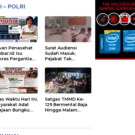
I – POLRI
an Penasehat
Surat Audiensi
bar.id: Isu
Sudah Masuk,
pres Pergantian
Pejabat Tak
olri
Menemui Warga:
yesatkan,
Eks Timor Timur
enangan Mutlak
Pertanyakan
Tangan Presiden
Pelayanan Dinas
Transmigrasi Luwu
Timur
as Waktu Hari Ini,
Satgas TMMD Ke-
yarakat Adat
129 Bermental Baja
ajaan Bungku
Hingga Malam
ak Negara
Sasaran 3 Di
ihkan Merah
Kerjakan
ih di Seba-Seba