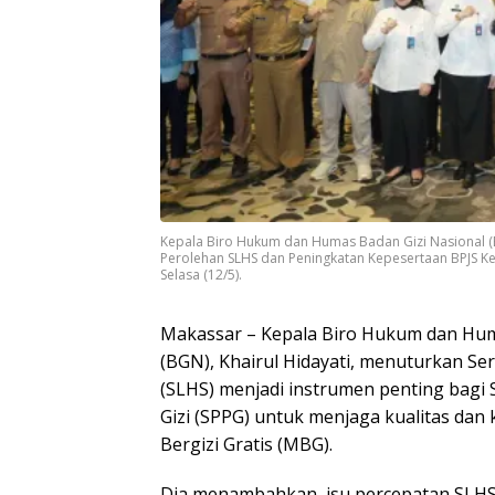
Kepala Biro Hukum dan Humas Badan Gizi Nasional (B
Perolehan SLHS dan Peningkatan Kepesertaan BPJS Ket
Selasa (12/5).
Makassar – Kepala Biro Hukum dan Hum
(BGN), Khairul Hidayati, menuturkan Sert
(SLHS) menjadi instrumen penting bag
Gizi (SPPG) untuk menjaga kualitas d
Bergizi Gratis (MBG).
Dia menambahkan, isu percepatan SLHS