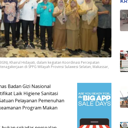
KR
GN), Khairul Hidayati, dalam kegiatan Koordinasi Percepatan
enagakerjaan di SPPG Wilayah Provinsi Sulawesi Selatan, Makassar,
as Badan Gizi Nasional
ifikat Laik Higiene Sanitasi
i Satuan Pelayanan Pemenuhan
an keamanan Program Makan
 bukan sekadar persoalan