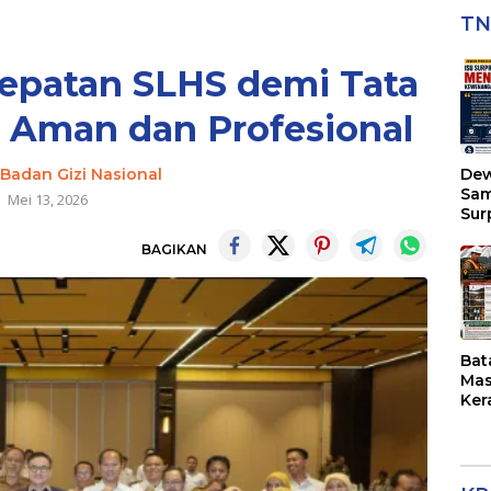
TN
epatan SLHS demi Tata
 Aman dan Profesional
Badan Gizi Nasional
Dew
Sam
Mei 13, 2026
Sur
Kap
BAGIKAN
Men
Kew
di 
Bat
Mas
Ker
Des
Pul
Put