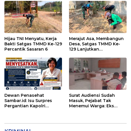
Hijau TNI Menyatu, Kerja
Merajut Asa, Membangun
Bakti Satgas TMMD Ke-129
Desa, Satgas TMMD Ke-
Percantik Sasaran 6
129 Lanjutkan
Pengurukan Sasaran 5
Dewan Penasehat
Surat Audiensi Sudah
Sambar.id: Isu Surpres
Masuk, Pejabat Tak
Pergantian Kapolri
Menemui Warga: Eks
Menyesatkan,
Timor Timur Pertanyakan
Kewenangan Mutlak di
Pelayanan Dinas
Tangan Presiden
Transmigrasi Luwu Timur