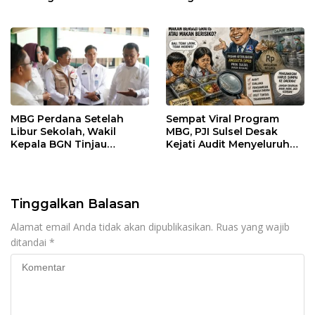
Segala Bentuk Pungutan
MBG Perdana Setelah
Sempat Viral Program
Libur Sekolah, Wakil
MBG, PJI Sulsel Desak
Kepala BGN Tinjau
Kejati Audit Menyeluruh
Pelaksanaan Program
hingga Daerah Sorotan
MBG di Jakarta Pusat
Dugaan Pelaksanaan di
Sinjai, Isu Keterlibatan
Legislator
Tinggalkan Balasan
Alamat email Anda tidak akan dipublikasikan.
Ruas yang wajib
ditandai
*