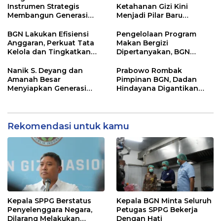
Sinjai, Isu Keterlibatan
Instrumen Strategis
Ketahanan Gizi Kini
Legislator
Membangun Generasi
Menjadi Pilar Baru
Indonesia Emas 2045
Pertahanan Nasional
BGN Lakukan Efisiensi
Pengelolaan Program
Anggaran, Perkuat Tata
Makan Bergizi
Kelola dan Tingkatkan
Dipertanyakan, BGN
Efektivitas Program
Masuki Babak Evaluasi
Makan Bergizi Gratis
Besar
Nanik S. Deyang dan
Prabowo Rombak
Amanah Besar
Pimpinan BGN, Dadan
Menyiapkan Generasi
Hindayana Digantikan
Sehat Indonesia
Nanik S Deyang
Rekomendasi untuk kamu
Kepala SPPG Berstatus
Kepala BGN Minta Seluruh
Penyelenggara Negara,
Petugas SPPG Bekerja
Dilarang Melakukan
Dengan Hati