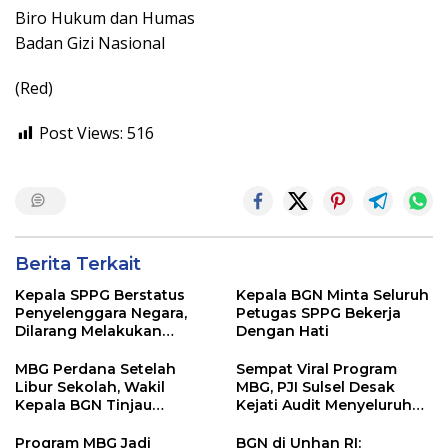
Biro Hukum dan Humas
Badan Gizi Nasional
(Red)
Post Views:
516
Berita Terkait
Kepala SPPG Berstatus
Kepala BGN Minta Seluruh
Penyelenggara Negara,
Petugas SPPG Bekerja
Dilarang Melakukan
Dengan Hati
Segala Bentuk Pungutan
MBG Perdana Setelah
Sempat Viral Program
Libur Sekolah, Wakil
MBG, PJI Sulsel Desak
Kepala BGN Tinjau
Kejati Audit Menyeluruh
Pelaksanaan Program
hingga Daerah Sorotan
MBG di Jakarta Pusat
Dugaan Pelaksanaan di
Program MBG Jadi
BGN di Unhan RI: