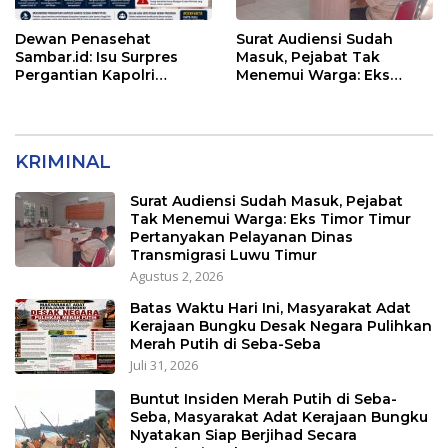
Dewan Penasehat
Surat Audiensi Sudah
Sambar.id: Isu Surpres
Masuk, Pejabat Tak
Pergantian Kapolri
Menemui Warga: Eks
Menyesatkan,
Timor Timur Pertanyakan
Kewenangan Mutlak di
Pelayanan Dinas
Tangan Presiden
Transmigrasi Luwu Timur
KRIMINAL
Surat Audiensi Sudah Masuk, Pejabat
Tak Menemui Warga: Eks Timor Timur
Pertanyakan Pelayanan Dinas
Transmigrasi Luwu Timur
Agustus 2, 2026
Batas Waktu Hari Ini, Masyarakat Adat
Kerajaan Bungku Desak Negara Pulihkan
Merah Putih di Seba-Seba
Juli 31, 2026
Buntut Insiden Merah Putih di Seba-
Seba, Masyarakat Adat Kerajaan Bungku
Nyatakan Siap Berjihad Secara