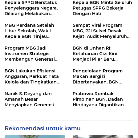
Kepala SPPG Berstatus
Kepala BGN Minta Seluruh
Penyelenggara Negara,
Petugas SPPG Bekerja
Dilarang Melakukan
Dengan Hati
Segala Bentuk Pungutan
MBG Perdana Setelah
Sempat Viral Program
Libur Sekolah, Wakil
MBG, PJI Sulsel Desak
Kepala BGN Tinjau
Kejati Audit Menyeluruh
Pelaksanaan Program
hingga Daerah Sorotan
MBG di Jakarta Pusat
Dugaan Pelaksanaan di
Program MBG Jadi
BGN di Unhan RI:
Sinjai, Isu Keterlibatan
Instrumen Strategis
Ketahanan Gizi Kini
Legislator
Membangun Generasi
Menjadi Pilar Baru
Indonesia Emas 2045
Pertahanan Nasional
BGN Lakukan Efisiensi
Pengelolaan Program
Anggaran, Perkuat Tata
Makan Bergizi
Kelola dan Tingkatkan
Dipertanyakan, BGN
Efektivitas Program
Masuki Babak Evaluasi
Makan Bergizi Gratis
Besar
Nanik S. Deyang dan
Prabowo Rombak
Amanah Besar
Pimpinan BGN, Dadan
Menyiapkan Generasi
Hindayana Digantikan
Sehat Indonesia
Nanik S Deyang
Rekomendasi untuk kamu