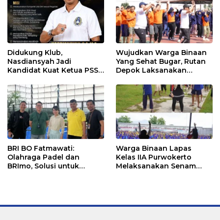
Didukung Klub,
Wujudkan Warga Binaan
Nasdiansyah Jadi
Yang Sehat Bugar, Rutan
Kandidat Kuat Ketua PSSI
Depok Laksanakan
Ketapang
Senam Bersama
BRI BO Fatmawati:
Warga Binaan Lapas
Olahraga Padel dan
Kelas IIA Purwokerto
BRImo, Solusi untuk
Melaksanakan Senam
Masyarakat Modern
Bersama untuk
Tingkatkan Imun