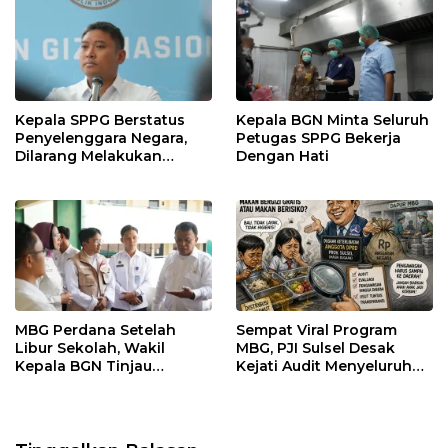
Kepala SPPG Berstatus
Kepala BGN Minta Seluruh
Penyelenggara Negara,
Petugas SPPG Bekerja
Dilarang Melakukan
Dengan Hati
Segala Bentuk Pungutan
MBG Perdana Setelah
Sempat Viral Program
Libur Sekolah, Wakil
MBG, PJI Sulsel Desak
Kepala BGN Tinjau
Kejati Audit Menyeluruh
Pelaksanaan Program
hingga Daerah Sorotan
MBG di Jakarta Pusat
Dugaan Pelaksanaan di
Sinjai, Isu Keterlibatan
Legislator