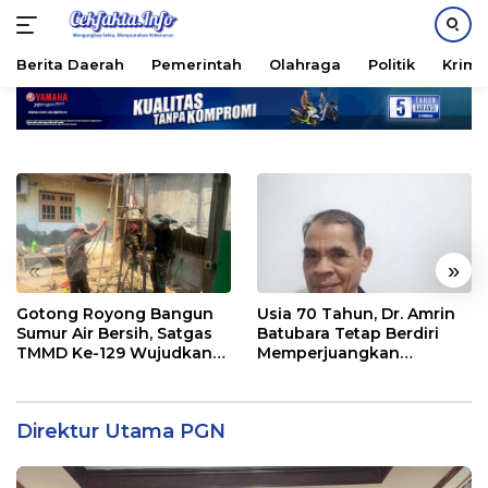
Berita Daerah
Pemerintah
Olahraga
Politik
Krimi
Langsung
ke
konten
«
»
Gotong Royong Bangun
Usia 70 Tahun, Dr. Amrin
Sumur Air Bersih, Satgas
Batubara Tetap Berdiri
TMMD Ke-129 Wujudkan
Memperjuangkan
Harapan Warga Desa
Keadilan bagi 23 Korban
Direktur Utama PGN