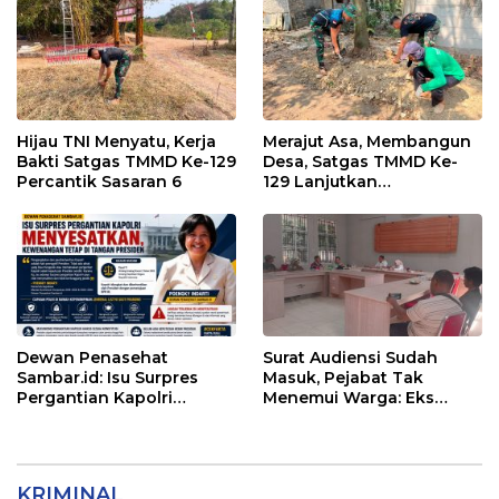
Hijau TNI Menyatu, Kerja
Merajut Asa, Membangun
Bakti Satgas TMMD Ke-129
Desa, Satgas TMMD Ke-
Percantik Sasaran 6
129 Lanjutkan
Pengurukan Sasaran 5
Dewan Penasehat
Surat Audiensi Sudah
Sambar.id: Isu Surpres
Masuk, Pejabat Tak
Pergantian Kapolri
Menemui Warga: Eks
Menyesatkan,
Timor Timur Pertanyakan
Kewenangan Mutlak di
Pelayanan Dinas
Tangan Presiden
Transmigrasi Luwu Timur
KRIMINAL