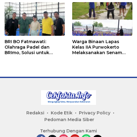
BRI BO Fatmawati:
Warga Binaan Lapas
Olahraga Padel dan
Kelas IIA Purwokerto
BRImo, Solusi untuk
Melaksanakan Senam
Masyarakat Modern
Bersama untuk
Tingkatkan Imun
Redaksi
Kode Etik
Privacy Policy
Pedoman Media Siber
Terhubung Dengan Kami