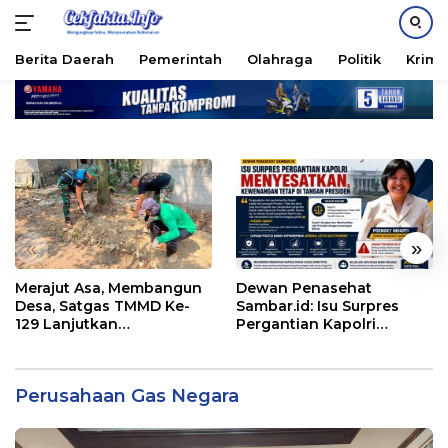
Berita Daerah
Pemerintah
Olahraga
Politik
Krimi
Langsung
ke
konten
«
»
Merajut Asa, Membangun
Dewan Penasehat
Desa, Satgas TMMD Ke-
Sambar.id: Isu Surpres
129 Lanjutkan
Pergantian Kapolri
Pengurukan Sasaran 5
Menyesatkan,
Kewenangan Mutlak di
Tangan Presiden
Perusahaan Gas Negara