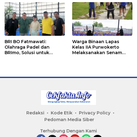
BRI BO Fatmawati:
Warga Binaan Lapas
Olahraga Padel dan
Kelas IIA Purwokerto
BRImo, Solusi untuk
Melaksanakan Senam
Masyarakat Modern
Bersama untuk
Tingkatkan Imun
Redaksi
Kode Etik
Privacy Policy
Pedoman Media Siber
Terhubung Dengan Kami