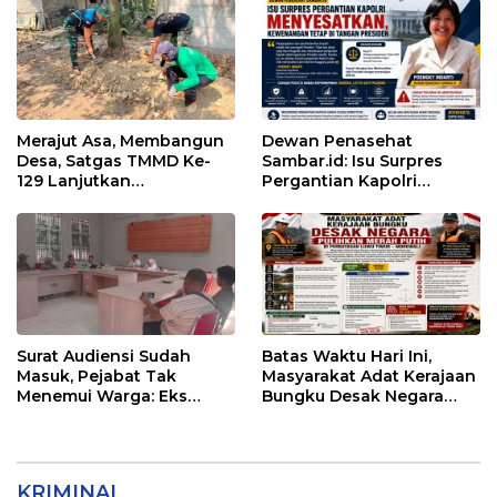
Merajut Asa, Membangun
Dewan Penasehat
Desa, Satgas TMMD Ke-
Sambar.id: Isu Surpres
129 Lanjutkan
Pergantian Kapolri
Pengurukan Sasaran 5
Menyesatkan,
Kewenangan Mutlak di
Tangan Presiden
Surat Audiensi Sudah
Batas Waktu Hari Ini,
Masuk, Pejabat Tak
Masyarakat Adat Kerajaan
Menemui Warga: Eks
Bungku Desak Negara
Timor Timur Pertanyakan
Pulihkan Merah Putih di
Pelayanan Dinas
Seba-Seba
Transmigrasi Luwu Timur
KRIMINAL