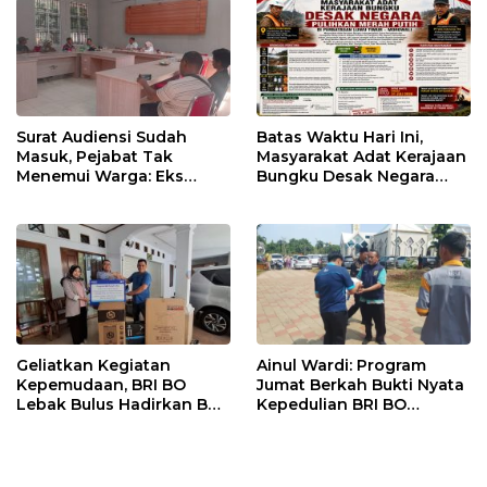
Surat Audiensi Sudah
Batas Waktu Hari Ini,
Masuk, Pejabat Tak
Masyarakat Adat Kerajaan
Menemui Warga: Eks
Bungku Desak Negara
Timor Timur Pertanyakan
Pulihkan Merah Putih di
Pelayanan Dinas
Seba-Seba
Transmigrasi Luwu Timur
​Geliatkan Kegiatan
Ainul Wardi: Program
Kepemudaan, BRI BO
Jumat Berkah Bukti Nyata
Lebak Bulus Hadirkan BRI
Kepedulian BRI BO
Peduli TJSL
Cibinong untuk
Masyarakat