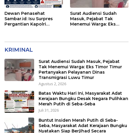
Dewan Penasehat
Surat Audiensi Sudah
Sambar.id: Isu Surpres
Masuk, Pejabat Tak
Pergantian Kapolri
Menemui Warga: Eks
Menyesatkan,
Timor Timur Pertanyakan
Kewenangan Mutlak di
Pelayanan Dinas
Tangan Presiden
Transmigrasi Luwu Timur
KRIMINAL
Surat Audiensi Sudah Masuk, Pejabat
Tak Menemui Warga: Eks Timor Timur
Pertanyakan Pelayanan Dinas
Transmigrasi Luwu Timur
Agustus 2, 2026
Batas Waktu Hari Ini, Masyarakat Adat
Kerajaan Bungku Desak Negara Pulihkan
Merah Putih di Seba-Seba
Juli 31, 2026
Buntut Insiden Merah Putih di Seba-
Seba, Masyarakat Adat Kerajaan Bungku
Nyatakan Siap Berjihad Secara