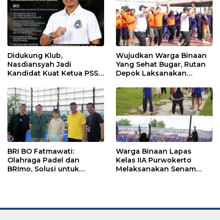
Didukung Klub,
Wujudkan Warga Binaan
Nasdiansyah Jadi
Yang Sehat Bugar, Rutan
Kandidat Kuat Ketua PSSI
Depok Laksanakan
Ketapang
Senam Bersama
BRI BO Fatmawati:
Warga Binaan Lapas
Olahraga Padel dan
Kelas IIA Purwokerto
BRImo, Solusi untuk
Melaksanakan Senam
Masyarakat Modern
Bersama untuk
Tingkatkan Imun