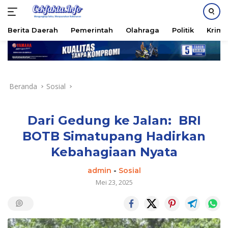
PASANG IKLAN
Berita Daerah
Pemerintah
Olahraga
Politik
Krimi
Langsung
ke
konten
Beranda
Sosial
Dari Gedung ke Jalan: BRI
BOTB Simatupang Hadirkan
Kebahagiaan Nyata
admin
-
Sosial
Mei 23, 2025