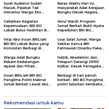
Surat Audiensi Sudah
Batas Waktu Hari Ini,
Masuk, Pejabat Tak
Masyarakat Adat Kerajaan
Menemui Warga: Eks
Bungku Desak Negara
Timor Timur Pertanyakan
Pulihkan Merah Putih di
Pelayanan Dinas
Seba-Seba
​Geliatkan Kegiatan
Ainul Wardi: Program
Transmigrasi Luwu Timur
Kepemudaan, BRI BO
Jumat Berkah Bukti Nyata
Lebak Bulus Hadirkan BRI
Kepedulian BRI BO
Peduli TJSL
Cibinong untuk
Masyarakat
Intip Aksi Insan BRILiaN
Usai Salat Jumat, Warga
BRI BO Lebak Bulus yang
Sekitar Kanca BRI
Konsisten Berbagi di
Fatmawati Diserbu Paket
Jumat Berkah!
Makanan Gratis
Warga Adat Bungku
Habib, Akademisi, dan
Rekam Kedatangan
Pelapor! Datangi DPRD
Aparat dan Pihak
Kalbar, Desak Penegakan
Perusahaan Antar Surat
Hukum atas Dugaan
Klarifikasi, Transparansi
Ajaran Menyimpang di
Insan BRILiaN BRI BO
Berbagi di hari penuh
Prosedur Dipertanyakan
Tengah Masyarakat!
Panglima Polim Maknai
berkah : BRI BO Panglima
Jumat Berkah Lewat Aksi
polim Salurkan Sembako
Nyata Pembagian Paket
untuk sesama
Sembako
Rekomendasi untuk kamu