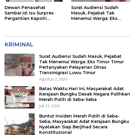
Dewan Penasehat
Surat Audiensi Sudah
Sambar.id: Isu Surpres
Masuk, Pejabat Tak
Pergantian Kapolri
Menemui Warga: Eks
Menyesatkan,
Timor Timur Pertanyakan
Kewenangan Mutlak di
Pelayanan Dinas
Tangan Presiden
Transmigrasi Luwu Timur
KRIMINAL
Surat Audiensi Sudah Masuk, Pejabat
Tak Menemui Warga: Eks Timor Timur
Pertanyakan Pelayanan Dinas
Transmigrasi Luwu Timur
Agustus 2, 2026
Batas Waktu Hari Ini, Masyarakat Adat
Kerajaan Bungku Desak Negara Pulihkan
Merah Putih di Seba-Seba
Juli 31, 2026
Buntut Insiden Merah Putih di Seba-
Seba, Masyarakat Adat Kerajaan Bungku
Nyatakan Siap Berjihad Secara
Konstitusional