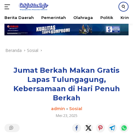
PASANG IKLAN
Berita Daerah
Pemerintah
Olahraga
Politik
Krimi
Langsung
ke
konten
Beranda
Sosial
Jumat Berkah Makan Gratis
Lapas Tulungagung,
Kebersamaan di Hari Penuh
Berkah
admin
-
Sosial
Mei 23, 2025