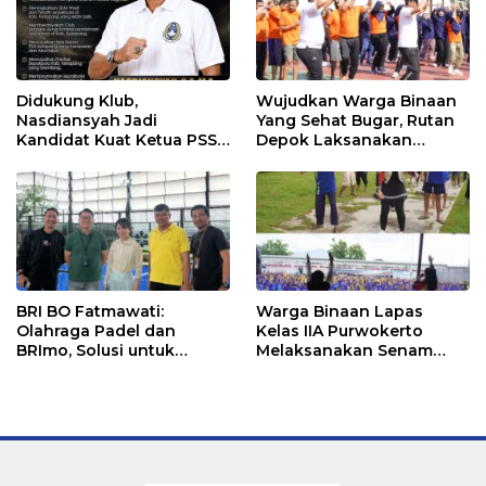
Didukung Klub,
Wujudkan Warga Binaan
Nasdiansyah Jadi
Yang Sehat Bugar, Rutan
Kandidat Kuat Ketua PSSI
Depok Laksanakan
Ketapang
Senam Bersama
BRI BO Fatmawati:
Warga Binaan Lapas
Olahraga Padel dan
Kelas IIA Purwokerto
BRImo, Solusi untuk
Melaksanakan Senam
Masyarakat Modern
Bersama untuk
Tingkatkan Imun