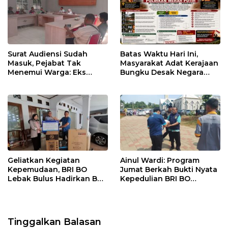
Surat Audiensi Sudah
Batas Waktu Hari Ini,
Masuk, Pejabat Tak
Masyarakat Adat Kerajaan
Menemui Warga: Eks
Bungku Desak Negara
Timor Timur Pertanyakan
Pulihkan Merah Putih di
Pelayanan Dinas
Seba-Seba
Transmigrasi Luwu Timur
​Geliatkan Kegiatan
Ainul Wardi: Program
Kepemudaan, BRI BO
Jumat Berkah Bukti Nyata
Lebak Bulus Hadirkan BRI
Kepedulian BRI BO
Peduli TJSL
Cibinong untuk
Masyarakat
Tinggalkan Balasan