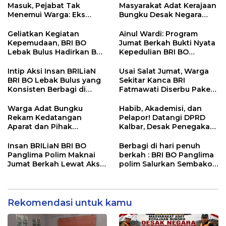
Masuk, Pejabat Tak
Masyarakat Adat Kerajaan
Menemui Warga: Eks
Bungku Desak Negara
Timor Timur Pertanyakan
Pulihkan Merah Putih di
Pelayanan Dinas
Seba-Seba
​Geliatkan Kegiatan
Ainul Wardi: Program
Transmigrasi Luwu Timur
Kepemudaan, BRI BO
Jumat Berkah Bukti Nyata
Lebak Bulus Hadirkan BRI
Kepedulian BRI BO
Peduli TJSL
Cibinong untuk
Masyarakat
Intip Aksi Insan BRILiaN
Usai Salat Jumat, Warga
BRI BO Lebak Bulus yang
Sekitar Kanca BRI
Konsisten Berbagi di
Fatmawati Diserbu Paket
Jumat Berkah!
Makanan Gratis
Warga Adat Bungku
Habib, Akademisi, dan
Rekam Kedatangan
Pelapor! Datangi DPRD
Aparat dan Pihak
Kalbar, Desak Penegakan
Perusahaan Antar Surat
Hukum atas Dugaan
Klarifikasi, Transparansi
Ajaran Menyimpang di
Insan BRILiaN BRI BO
Berbagi di hari penuh
Prosedur Dipertanyakan
Tengah Masyarakat!
Panglima Polim Maknai
berkah : BRI BO Panglima
Jumat Berkah Lewat Aksi
polim Salurkan Sembako
Nyata Pembagian Paket
untuk sesama
Sembako
Rekomendasi untuk kamu