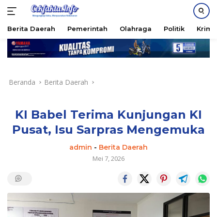
PASANG IKLAN
Berita Daerah
Pemerintah
Olahraga
Politik
Krimi
Langsung
ke
konten
Beranda
Berita Daerah
KI Babel Terima Kunjungan KI
Pusat, Isu Sarpras Mengemuka
admin
-
Berita Daerah
Mei 7, 2026