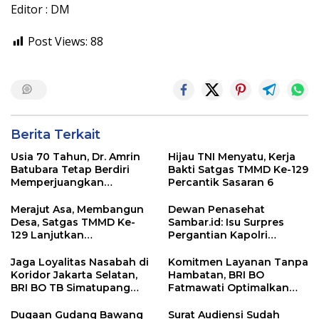
Editor : DM
Post Views:
88
Berita Terkait
Usia 70 Tahun, Dr. Amrin
Hijau TNI Menyatu, Kerja
Batubara Tetap Berdiri
Bakti Satgas TMMD Ke-129
Memperjuangkan
Percantik Sasaran 6
Keadilan bagi 23 Korban
Merajut Asa, Membangun
Dewan Penasehat
Desa, Satgas TMMD Ke-
Sambar.id: Isu Surpres
129 Lanjutkan
Pergantian Kapolri
Pengurukan Sasaran 5
Menyesatkan,
Kewenangan Mutlak di
Jaga Loyalitas Nasabah di
Komitmen Layanan Tanpa
Tangan Presiden
Koridor Jakarta Selatan,
Hambatan, BRI BO
BRI BO TB Simatupang
Fatmawati Optimalkan
Terus Berinovasi
Pelayanan Nasabah di
Setiap Lini
Dugaan Gudang Bawang
Surat Audiensi Sudah