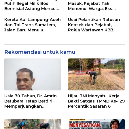
Putih Ilegal Milik Bos
Masuk, Pejabat Tak
Berinisial Asiong Mencuat,
Menemui Warga: Eks
Disperindag dan APH
Timor Timur Pertanyakan
Didesak Bertindak
Pelayanan Dinas
Kereta Api Lampung-Aceh
Usai Pelantikan Ratusan
Transmigrasi Luwu Timur
dan Tol Trans Sumatera,
Kepsek dan Pejabat,
Jalan Baru Menuju
Pokja Wartawan KBB
Indonesia Emas 2045
Tekankan
Profesionalisme
Rekomendasi untuk kamu
Usia 70 Tahun, Dr. Amrin
Hijau TNI Menyatu, Kerja
Batubara Tetap Berdiri
Bakti Satgas TMMD Ke-129
Memperjuangkan
Percantik Sasaran 6
Keadilan bagi 23 Korban