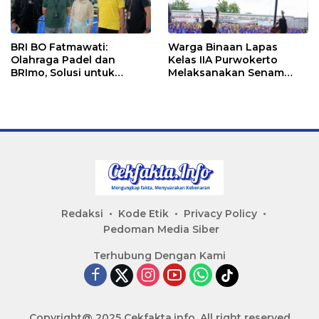
BRI BO Fatmawati:
Warga Binaan Lapas
Olahraga Padel dan
Kelas IIA Purwokerto
BRImo, Solusi untuk
Melaksanakan Senam
Masyarakat Modern
Bersama untuk
Tingkatkan Imun
Redaksi
Kode Etik
Privacy Policy
Pedoman Media Siber
Terhubung Dengan Kami
Copyright@ 2025 Cekfakta.info, All right reserved