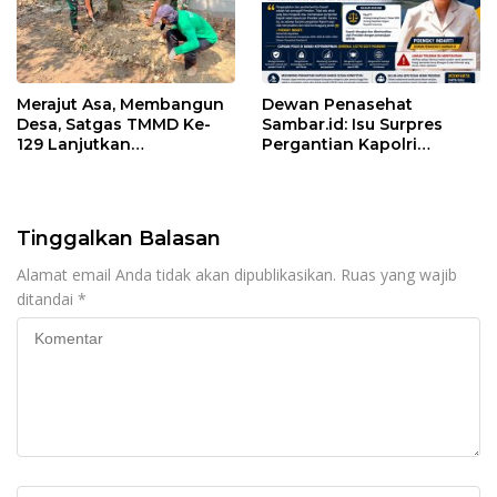
Merajut Asa, Membangun
Dewan Penasehat
Desa, Satgas TMMD Ke-
Sambar.id: Isu Surpres
129 Lanjutkan
Pergantian Kapolri
Pengurukan Sasaran 5
Menyesatkan,
Kewenangan Mutlak di
Tangan Presiden
Tinggalkan Balasan
Alamat email Anda tidak akan dipublikasikan.
Ruas yang wajib
ditandai
*