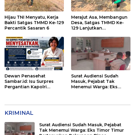
Hijau TNI Menyatu, Kerja
Merajut Asa, Membangun
Bakti Satgas TMMD Ke-129
Desa, Satgas TMMD Ke-
Percantik Sasaran 6
129 Lanjutkan
Pengurukan Sasaran 5
Dewan Penasehat
Surat Audiensi Sudah
Sambar.id: Isu Surpres
Masuk, Pejabat Tak
Pergantian Kapolri
Menemui Warga: Eks
Menyesatkan,
Timor Timur Pertanyakan
Kewenangan Mutlak di
Pelayanan Dinas
Tangan Presiden
Transmigrasi Luwu Timur
KRIMINAL
Surat Audiensi Sudah Masuk, Pejabat
Tak Menemui Warga: Eks Timor Timur