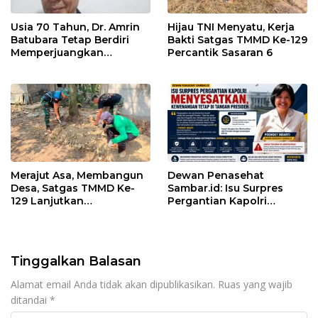
Usia 70 Tahun, Dr. Amrin
Hijau TNI Menyatu, Kerja
Batubara Tetap Berdiri
Bakti Satgas TMMD Ke-129
Memperjuangkan
Percantik Sasaran 6
Keadilan bagi 23 Korban
Merajut Asa, Membangun
Dewan Penasehat
Desa, Satgas TMMD Ke-
Sambar.id: Isu Surpres
129 Lanjutkan
Pergantian Kapolri
Pengurukan Sasaran 5
Menyesatkan,
Kewenangan Mutlak di
Tangan Presiden
Tinggalkan Balasan
Alamat email Anda tidak akan dipublikasikan.
Ruas yang wajib
ditandai
*