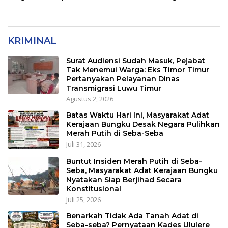
Menyesatkan,
Timor Timur Pertanyakan
Kewenangan Mutlak di
Pelayanan Dinas
Tangan Presiden
Transmigrasi Luwu Timur
KRIMINAL
Surat Audiensi Sudah Masuk, Pejabat
Tak Menemui Warga: Eks Timor Timur
Pertanyakan Pelayanan Dinas
Transmigrasi Luwu Timur
Agustus 2, 2026
Batas Waktu Hari Ini, Masyarakat Adat
Kerajaan Bungku Desak Negara Pulihkan
Merah Putih di Seba-Seba
Juli 31, 2026
Buntut Insiden Merah Putih di Seba-
Seba, Masyarakat Adat Kerajaan Bungku
Nyatakan Siap Berjihad Secara
Konstitusional
Juli 25, 2026
Benarkah Tidak Ada Tanah Adat di
Seba-seba? Pernyataan Kades Ululere