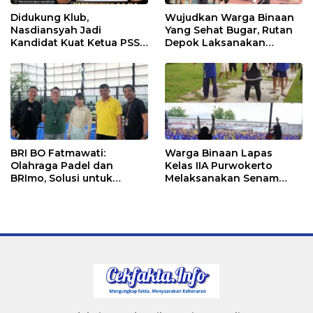
Didukung Klub,
Wujudkan Warga Binaan
Nasdiansyah Jadi
Yang Sehat Bugar, Rutan
Kandidat Kuat Ketua PSSI
Depok Laksanakan
Ketapang
Senam Bersama
BRI BO Fatmawati:
Warga Binaan Lapas
Olahraga Padel dan
Kelas IIA Purwokerto
BRImo, Solusi untuk
Melaksanakan Senam
Masyarakat Modern
Bersama untuk
Tingkatkan Imun