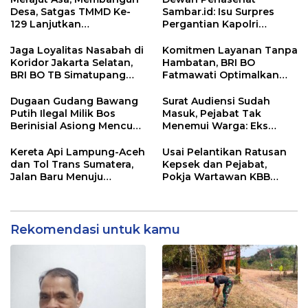
Desa, Satgas TMMD Ke-
Sambar.id: Isu Surpres
129 Lanjutkan
Pergantian Kapolri
Pengurukan Sasaran 5
Menyesatkan,
Kewenangan Mutlak di
Jaga Loyalitas Nasabah di
Komitmen Layanan Tanpa
Tangan Presiden
Koridor Jakarta Selatan,
Hambatan, BRI BO
BRI BO TB Simatupang
Fatmawati Optimalkan
Terus Berinovasi
Pelayanan Nasabah di
Setiap Lini
Dugaan Gudang Bawang
Surat Audiensi Sudah
Putih Ilegal Milik Bos
Masuk, Pejabat Tak
Berinisial Asiong Mencuat,
Menemui Warga: Eks
Disperindag dan APH
Timor Timur Pertanyakan
Didesak Bertindak
Pelayanan Dinas
Kereta Api Lampung-Aceh
Usai Pelantikan Ratusan
Transmigrasi Luwu Timur
dan Tol Trans Sumatera,
Kepsek dan Pejabat,
Jalan Baru Menuju
Pokja Wartawan KBB
Indonesia Emas 2045
Tekankan
Profesionalisme
Rekomendasi untuk kamu