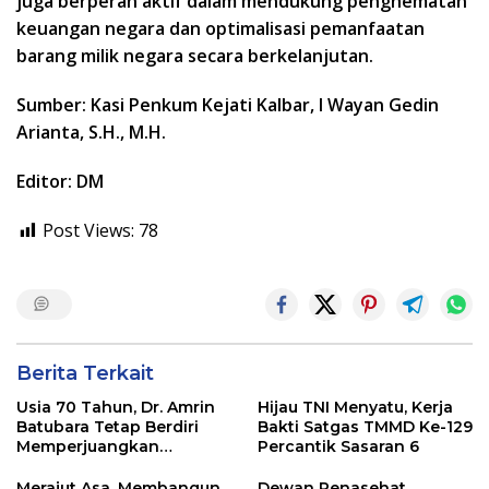
juga berperan aktif dalam mendukung penghematan
keuangan negara dan optimalisasi pemanfaatan
barang milik negara secara berkelanjutan.
Sumber: Kasi Penkum Kejati Kalbar, I Wayan Gedin
Arianta, S.H., M.H.
Editor: DM
Post Views:
78
Berita Terkait
Usia 70 Tahun, Dr. Amrin
Hijau TNI Menyatu, Kerja
Batubara Tetap Berdiri
Bakti Satgas TMMD Ke-129
Memperjuangkan
Percantik Sasaran 6
Keadilan bagi 23 Korban
Merajut Asa, Membangun
Dewan Penasehat