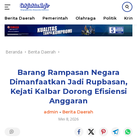
PASANG IKLAN
Berita Daerah
Pemerintah
Olahraga
Politik
Krimi
Langsung
ke
konten
Beranda
Berita Daerah
Barang Rampasan Negara
Dimanfaatkan Jadi Rupbasan,
Kejati Kalbar Dorong Efisiensi
Anggaran
admin
-
Berita Daerah
Mei 8, 2026