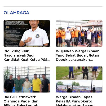
OLAHRAGA
Didukung Klub,
Wujudkan Warga Binaan
Nasdiansyah Jadi
Yang Sehat Bugar, Rutan
Kandidat Kuat Ketua PSSI
Depok Laksanakan
Ketapang
Senam Bersama
BRI BO Fatmawati:
Warga Binaan Lapas
Olahraga Padel dan
Kelas IIA Purwokerto
BRImo, Solusi untuk
Melaksanakan Senam