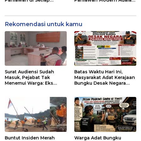
Layanan Perbankan
Pelani Layanan
Rekomendasi untuk kamu
Surat Audiensi Sudah
Batas Waktu Hari Ini,
Masuk, Pejabat Tak
Masyarakat Adat Kerajaan
Menemui Warga: Eks
Bungku Desak Negara
Timor Timur Pertanyakan
Pulihkan Merah Putih di
Pelayanan Dinas
Seba-Seba
Transmigrasi Luwu Timur
Buntut Insiden Merah
Warga Adat Bungku