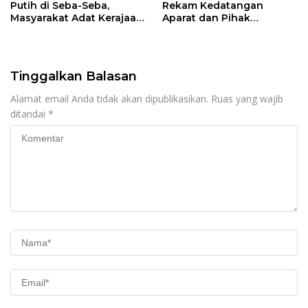
Putih di Seba-Seba,
Rekam Kedatangan
Masyarakat Adat Kerajaan
Aparat dan Pihak
Bungku Nyatakan Siap
Perusahaan Antar Surat
Berjihad Secara
Klarifikasi, Transparansi
Konstitusional
Prosedur Dipertanyakan
Tinggalkan Balasan
Alamat email Anda tidak akan dipublikasikan.
Ruas yang wajib
ditandai
*