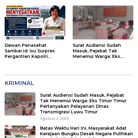
Pengurukan Sasaran 5
Dewan Penasehat
Surat Audiensi Sudah
Sambar.id: Isu Surpres
Masuk, Pejabat Tak
Pergantian Kapolri
Menemui Warga: Eks
Menyesatkan,
Timor Timur Pertanyakan
Kewenangan Mutlak di
Pelayanan Dinas
Tangan Presiden
Transmigrasi Luwu Timur
KRIMINAL
Surat Audiensi Sudah Masuk, Pejabat
Tak Menemui Warga: Eks Timor Timur
Pertanyakan Pelayanan Dinas
Transmigrasi Luwu Timur
Agustus 2, 2026
Batas Waktu Hari Ini, Masyarakat Adat
Kerajaan Bungku Desak Negara Pulihkan