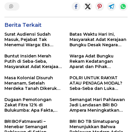
Berita Terkait
Surat Audiensi Sudah
Batas Waktu Hari Ini,
Masuk, Pejabat Tak
Masyarakat Adat Kerajaan
Menemui Warga: Eks
Bungku Desak Negara
Timor Timur Pertanyakan
Pulihkan Merah Putih di
Pelayanan Dinas
Seba-Seba
Buntut Insiden Merah
Warga Adat Bungku
Transmigrasi Luwu Timur
Putih di Seba-Seba,
Rekam Kedatangan
Masyarakat Adat Kerajaan
Aparat dan Pihak
Bungku Nyatakan Siap
Perusahaan Antar Surat
Berjihad Secara
Klarifikasi, Transparansi
Masa Kolonial Disuruh
POLRI UNTUK RAKYAT
Konstitusional
Prosedur Dipertanyakan
Menanam, Setelah
ATAU PENJAGA MODAL?
Merdeka Tanah Dikeruk?
Seba-Seba dan Luka
Konflik Seba-Seba, PT
Keadilan di Perbatasan
Vale, dan Jeritan Warga
Morowali–Luwu Timur
Dugaan Pemotongan
Semangat Hari Pahlawan
Lingkar Tambang
Zakat Fitra 12% di
Jadi Landasan BRI BO
Bulukumba: Apa Fakta,
Ampera Meningkatkan
Apa Aturannya? Laporan
Layanan untuk Negeri
Warga Masuk, PATI Aksi,
BRI BO Fatmawati –
BRI BO TB Simatupang
BAZNAS dan Kades
Menebar Semangat
Menunjukkan Bahwa
Didesak Klarifikasi
Pahlawan di Setiap
Pahlawan Modern Adalah