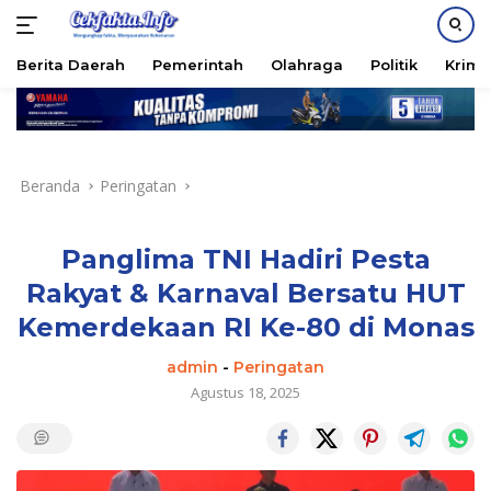
PASANG IKLAN
Berita Daerah
Pemerintah
Olahraga
Politik
Krimi
Langsung
ke
konten
Beranda
Peringatan
Panglima TNI Hadiri Pesta
Rakyat & Karnaval Bersatu HUT
Kemerdekaan RI Ke-80 di Monas
admin
-
Peringatan
Agustus 18, 2025